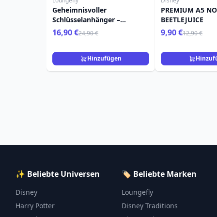
Loungefly
Disney
Geheimnisvoller
PREMIUM A5 NO
Schlüsselanhänger –
BEETLEJUICE
Loungefly Mini-Rucksack –
16,90 €
9,90 €
24,90 €
12,90 €
Beetlejuice
Hinzufügen
Hinzuf
✨ Beliebte Universen
🏷️ Beliebte Marken
Disney
Loungefly
Harry Potter
Disney Traditions