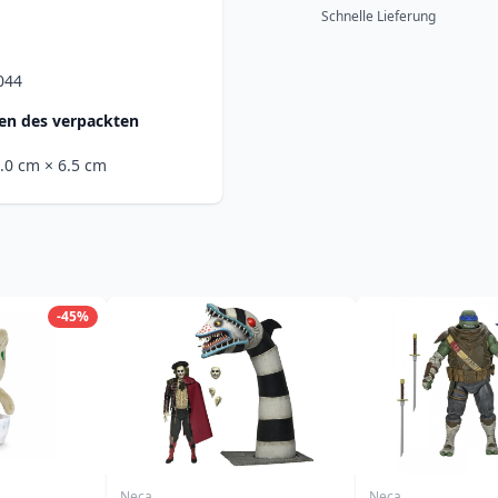
Schnelle Lieferung
044
n des verpackten
6.0 cm
× 6.5 cm
-45%
Neca
Neca