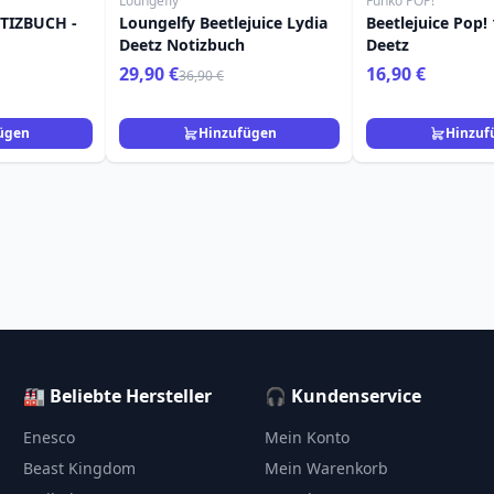
Loungefly
Funko POP!
TIZBUCH -
Loungelfy Beetlejuice Lydia
Beetlejuice Pop! 
Deetz Notizbuch
Deetz
29,90 €
16,90 €
36,90 €
ügen
Hinzufügen
Hinzuf
🏭 Beliebte Hersteller
🎧 Kundenservice
Enesco
Mein Konto
Beast Kingdom
Mein Warenkorb