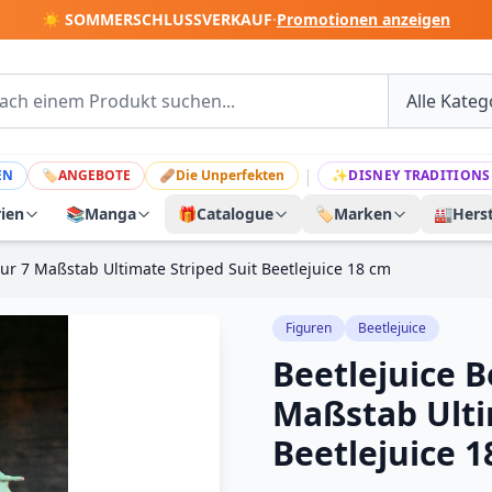
☀️ SOMMERSCHLUSSVERKAUF
·
Promotionen anzeigen
|
EN
🏷
ANGEBOTE
🩹
Die Unperfekten
✨
DISNEY TRADITIONS
rien
📚
Manga
🎁
Catalogue
🏷️
Marken
🏭
Herst
gur 7 Maßstab Ultimate Striped Suit Beetlejuice 18 cm
Figuren
Beetlejuice
Beetlejuice B
Maßstab Ulti
Beetlejuice 1