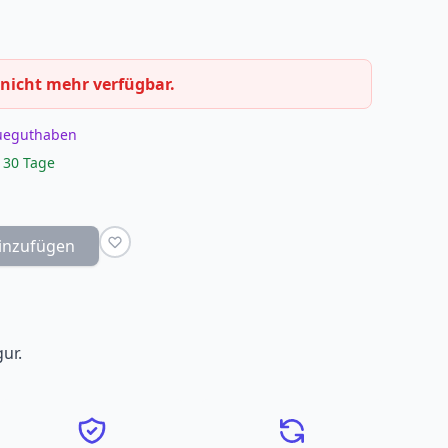
 nicht mehr verfügbar.
eueguthaben
 30 Tage
inzufügen
gur.