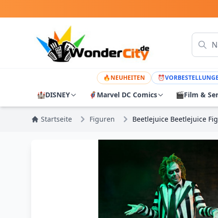
🔥
NEUHEITEN
⏰
VORBESTELLUNG
🏰
DISNEY
🦸
Marvel DC Comics
🎬
Film & Se
Startseite
Figuren
Beetlejuice Beetlejuice Fi