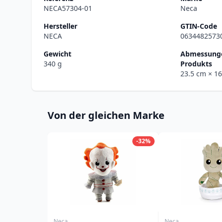
NECA57304-01
Neca
Hersteller
GTIN-Code
NECA
0634482573
Gewicht
Abmessunge
340 g
Produkts
23.5 cm
× 1
Von der gleichen Marke
-32%
Neca
Neca