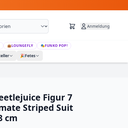
Anmeldung
👜
LOUNGEFLY
🎭
FUNKO POP!
eller
🎉
Fetes
eetlejuice Figur 7
mate Striped Suit
8 cm