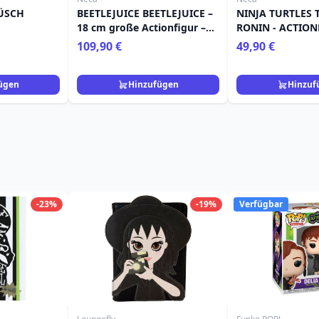
ÜSCH
BEETLEJUICE BEETLEJUICE –
NINJA TURTLES 
18 cm große Actionfigur –
RONIN - ACTION
Ultimatives „MATADOR“-
ULTIMATE LEO
109,90 €
49,90 €
BEETLEJUICE- UND
SANDWORM-2er-Pack
ügen
Hinzufügen
Hinzuf
-23%
-19%
Verfügbar