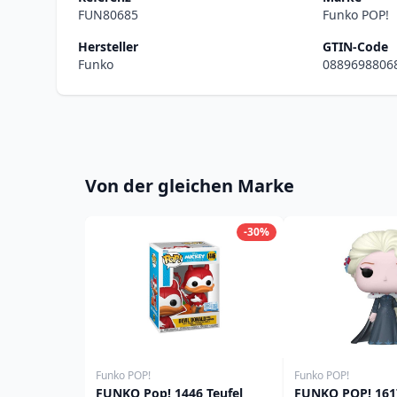
FUN80685
Funko POP!
Hersteller
GTIN-Code
Funko
0889698806
Von der gleichen Marke
-30%
Funko POP!
Funko POP!
FUNKO Pop! 1446 Teufel
FUNKO POP! 1617