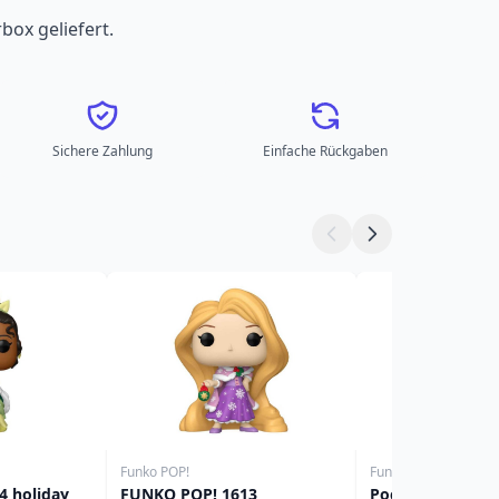
box geliefert.
Sichere Zahlung
Einfache Rückgaben
Funko POP!
Funko POP!
4 holiday
FUNKO POP! 1613
Pocket Pop Stitc