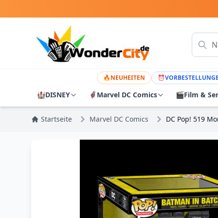
🔥
NEUHEITEN
⏰
VORBESTELLUNG
🏰
DISNEY
🦸
Marvel DC Comics
🎬
Film & Se
Startseite
Marvel DC Comics
DC Pop! 519 Mo