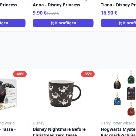
 Princess
Anna - Disney Princess
Tiana - Disney P
9,90 €
16,90 €
16,90 €
ügen
Hinzufügen
Hinzuf
-40%
-35%
ing World
Disney
Harry Potter Wizard
 Tasse -
Disney Nightmare Before
Hogwarts Myster
Christmas Zero tasse
Rucksack-Schlüs