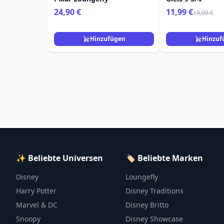
24,90 €
11,99 €
19,99 €
Hinzufügen
Hinzuf
✨ Beliebte Universen
🏷️ Beliebte Marken
Disney
Loungefly
Harry Potter
Disney Traditions
Marvel & DC
Disney Britto
Snoopy
Disney Showcase