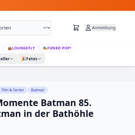
Anmeldung
👜
LOUNGEFLY
🎭
FUNKO POP!
eller
🎉
Fetes
Film & Serien
Batman
 Momente Batman 85.
tman in der Bathöhle