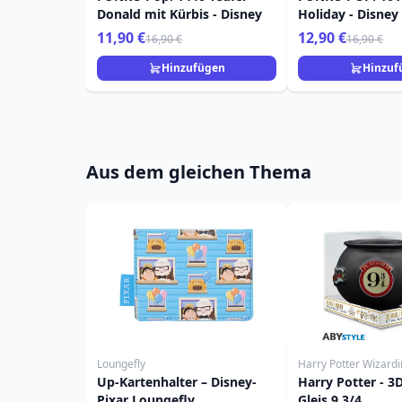
Donald mit Kürbis - Disney
Holiday - Disney
11,90 €
12,90 €
16,90 €
16,90 €
Hinzufügen
Hinzuf
Aus dem gleichen Thema
Loungefly
Harry Potter Wizard
Up-Kartenhalter – Disney-
Harry Potter - 3D
Pixar Loungefly
Gleis 9 3/4