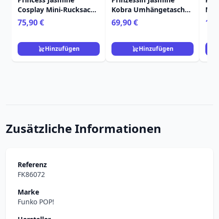
Cosplay Mini-Rucksack
Kobra Umhängetasche -
Mys
mit Lampen-Charm -
Disney Loungefly
Sch
75,90 €
69,90 €
12,
Disney Loungefly
Aladdin
Cha
Aladdin
Lou
Hinzufügen
Hinzufügen
Zusätzliche Informationen
Referenz
FK86072
Marke
Funko POP!