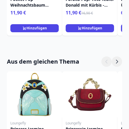
Weihnachtsbaum
Donald mit Kürbis -
Übe
Tigger - Disney Winnie
Disney
Pri
11,90 €
11,90 €
6,9
16,90 €
Puuh
Dis
Hinzufügen
Hinzufügen
Aus dem gleichen Thema
Loungefly
Loungefly
Loun
Princess Jasmine
Prinzessin Jasmine
Prin