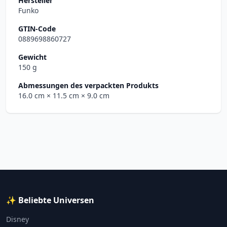
Hersteller
Funko
GTIN-Code
0889698860727
Gewicht
150 g
Abmessungen des verpackten Produkts
16.0 cm
× 11.5 cm
× 9.0 cm
✨ Beliebte Universen
Disney