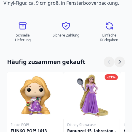
Vinyl-Figur, ca. 9 cm groß, in Fensterboxverpackung.
Schnelle
Sichere Zahlung
Einfache
Lieferung
Rückgaben
Häufig zusammen gekauft
-21%
Funko POP!
Disney Showcase
Loun
FUNKO POP! 1613
Rapunzel 15. Jahrestag -
VAI