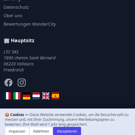
Datenschutz
Über uns
Bewertungen WonderCity
🏢 Hauptsitz
L5C SAS
1890 chemin Saint Bernard
06220 Vallauris
Frankreich
Facebook
Instagram
🍪 Cookies —
Diese Website verwendet Cookies, um die Besucherzahl zu
messen und, mit Ihrer Zustimmung, unsere Werbekampagnen zu
© 2011–2026 WonderCity. Alle Rechte vorbehalten.
bewerten. Ihre Wahl wird 1 Jahr lang gespeichert.
Anpassen
Ablehnen
Akzeptieren