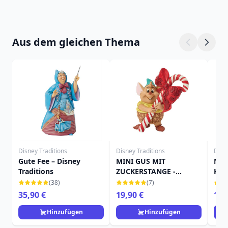
Aus dem gleichen Thema
Disney Traditions
Disney Traditions
Disn
Gute Fee – Disney
MINI GUS MIT
Miau
Traditions
ZUCKERSTANGE -
Kat
DISNEY TRADITIONS
(38)
(7)
35,90 €
19,90 €
14,
Hinzufügen
Hinzufügen