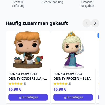
Schnelle
Sichere Zahlung
Einfache
Lieferung
Rückgaben
Häufig zusammen gekauft
Ver
FUNKO POP! 1015 –
FUNKO POP! 1024 –
FUN
DISNEY CINDERELLA –
DISNEY FROZEN – ELSA
DIS
ULTIMATIVE
MEE
(8)
(2)
PRINZESSIN
UR
16,90 €
16,90 €
12,
Aschenputtel
Hinzufügen
Hinzufügen