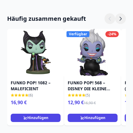
Häufig zusammen gekauft
Verfügbar
-24%
FUNKO POP! 1082 –
FUNKO POP! 568 –
FUN
MALEFICIENT
DISNEY DIE KLEINE
(ÜB
MEERJUNGFRAU –
DAS
(6)
(5)
URSULA
– M
16,90 €
12,90 €
15,
16,90 €
(DR
Hinzufügen
Hinzufügen