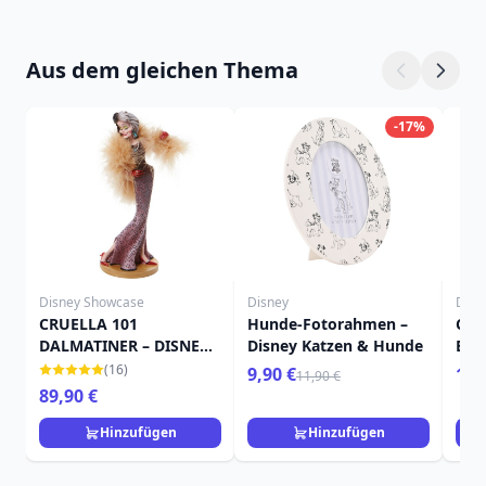
Aus dem gleichen Thema
-17%
Disney Showcase
Disney
Disn
CRUELLA 101
Hunde-Fotorahmen –
CRU
DALMATINER – DISNEY
Disney Katzen & Hunde
BOU
SHOWCASE HAUTE
PEP
(16)
9,90 €
11,
11,90 €
COUTURE
89,90 €
Hinzufügen
Hinzufügen