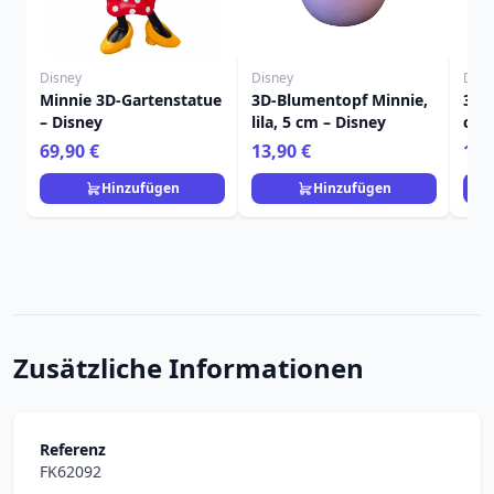
Disney
Disney
Disn
Minnie 3D-Gartenstatue
3D-Blumentopf Minnie,
3D-
– Disney
lila, 5 cm – Disney
cre
Dis
69,90 €
13,90 €
13,
Hinzufügen
Hinzufügen
Zusätzliche Informationen
Referenz
FK62092