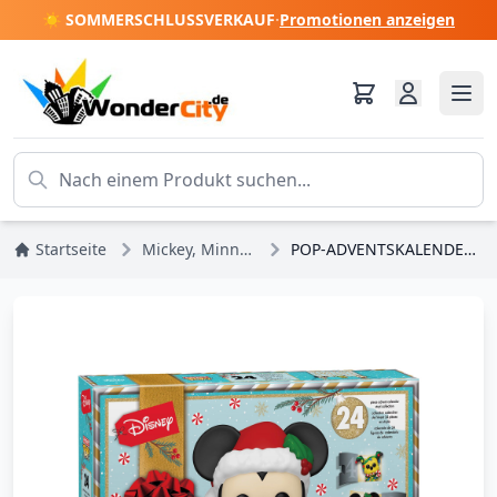
☀️ SOMMERSCHLUSSVERKAUF
·
Promotionen anzeigen
Startseite
Mickey, Minnie, Pluto, Goofy
POP-ADVENTSKALENDER – DISNEY-KLASSIKER