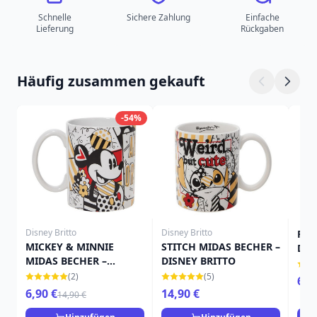
Schnelle
Sichere Zahlung
Einfache
Lieferung
Rückgaben
Häufig zusammen gekauft
-54%
Disney Britto
Disney Britto
FUN
MICKEY & MINNIE
STITCH MIDAS BECHER –
DIS
MIDAS BECHER –
DISNEY BRITTO
UND
DISNEY BRITTO
ULT
(2)
(5)
6,9
PRI
6,90 €
14,90 €
14,90 €