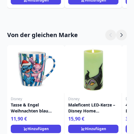
Hinzufügen
Hinzufügen
Von der gleichen Marke
Disney
Disney
Disn
Tasse & Engel
Maleficent LED-Kerze –
4er
Weihnachten blau
Disney Home
Dess
450ml - Egan Disney
Frangrance Collection
Wei
11,90 €
15,90 €
36,
Home
Dis
Hinzufügen
Hinzufügen