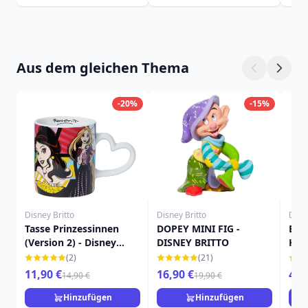
Aus dem gleichen Thema
-20%
-15%
Disney Britto
Disney Britto
Disn
Tasse Prinzessinnen
DOPEY MINI FIG -
EIN
(Version 2) - Disney
DISNEY BRITTO
HAL
Britto
TRA
(2)
(21)
11,90 €
16,90 €
49,
14,90 €
19,90 €
Hinzufügen
Hinzufügen