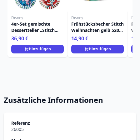
Disney
Disney
Disn
4er-Set gemischte
Frühstücksbecher Stitch
Frü
Dessertteller „Stitch
Weihnachten gelb 520
Wei
Weihnachten“ – Egan
ml - Egan Disney Home
Ega
36,90 €
14,90 €
14,
Disney Home
Hinzufügen
Hinzufügen
Zusätzliche Informationen
Referenz
26005