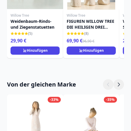
Willow Tree
Willow Tree
Will
Weidenbaum-Rinds-
FIGUREN WILLOW TREE
WIL
und Ziegenstatuetten
DIE HEILIGEN DREI
STA
KÖNIGE
(5)
(8)
29,90 €
69,90 €
25,
96,90 €
Hinzufügen
Hinzufügen
Von der gleichen Marke
-33%
-35%