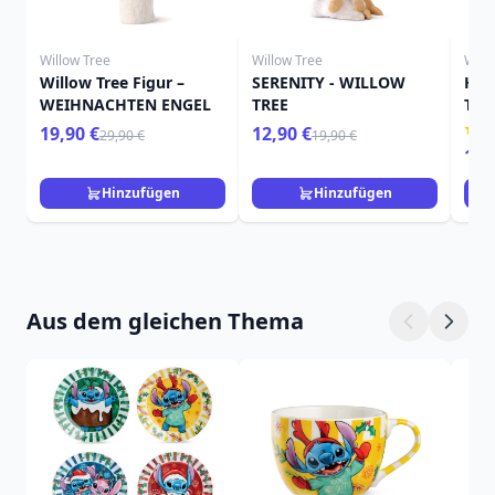
Willow Tree
Willow Tree
Will
Willow Tree Figur –
SERENITY - WILLOW
HIE
WEIHNACHTEN ENGEL
TREE
TRE
19,90 €
12,90 €
29,90 €
19,90 €
15,
Hinzufügen
Hinzufügen
Aus dem gleichen Thema