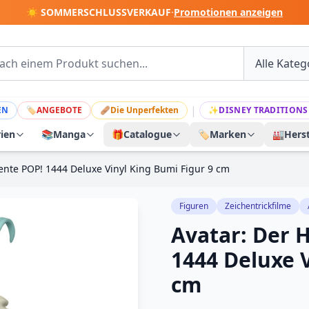
☀️ SOMMERSCHLUSSVERKAUF
·
Promotionen anzeigen
|
EN
🏷
ANGEBOTE
🩹
Die Unperfekten
✨
DISNEY TRADITIONS
rien
📚
Manga
🎁
Catalogue
🏷️
Marken
🏭
Herst
ente POP! 1444 Deluxe Vinyl King Bumi Figur 9 cm
Figuren
Zeichentrickfilme
Avatar: Der 
1444 Deluxe V
cm