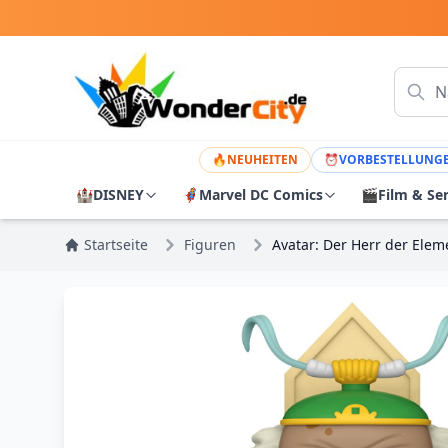
🔥
NEUHEITEN
⏰
VORBESTELLUNG
🏰
DISNEY
🦸
Marvel DC Comics
🎬
Film & Se
Startseite
Figuren
Avatar: Der Herr der Elem