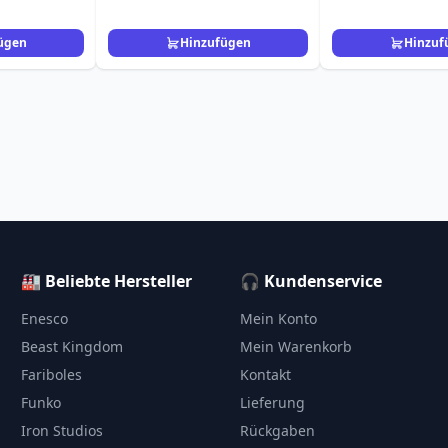
Loungefly Netflix
ügen
Hinzufügen
Hinzuf
🏭 Beliebte Hersteller
🎧 Kundenservice
Enesco
Mein Konto
Beast Kingdom
Mein Warenkorb
Fariboles
Kontakt
Funko
Lieferung
Iron Studios
Rückgaben