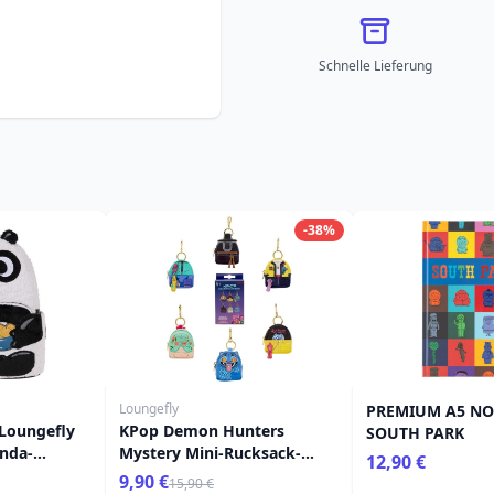
Schnelle Lieferung
-38%
Loungefly
PREMIUM A5 NO
Loungefly
KPop Demon Hunters
SOUTH PARK
nda-
Mystery Mini-Rucksack-
12,90 €
Schlüsselanhänger -
9,90 €
15,90 €