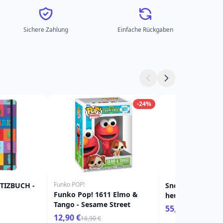
Sichere Zahlung
Einfache Rückgaben
-24%
Funko POP!
TIZBUCH -
Snoopy der 1950
Funko Pop! 1611 Elmo &
heutige Snoopy 
Tango - Sesame Street
55,90 €
69,90 €
12,90 €
16,90 €