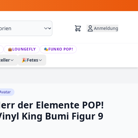
Anmeldung
👜
LOUNGEFLY
🎭
FUNKO POP!
eller
🎉
Fetes
Avatar
Herr der Elemente POP!
inyl King Bumi Figur 9