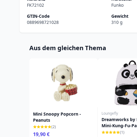
FK72102
Funko
GTIN-Code
Gewicht
0889698721028
310 g
Aus dem gleichen Thema
Loungefly
Mini Snoopy Popcorn -
Dreamworks by 
Peanuts
Mini-Kung-Fu-Pa
(2)
Rucksack
(1)
19,90 €