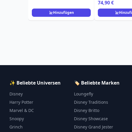
74,90 €
Hinzufügen
Hinzuf
✨ Beliebte Universen
🏷️ Beliebte Marken
Disney
Loungefly
Harry Potter
Disney Traditions
Marvel & DC
Disney Britto
Snoopy
Disney Showcase
Grinch
Disney Grand Jester