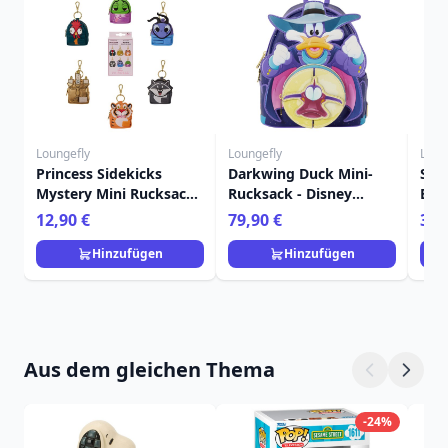
Loungefly
Loungefly
Loun
Princess Sidekicks
Darkwing Duck Mini-
Sti
Mystery Mini Rucksack
Rucksack - Disney
Bon
Schlüsselanhänger
Loungefly
Dis
12,90 €
79,90 €
39,
Charm - Disney
Loungefly
Hinzufügen
Hinzufügen
Aus dem gleichen Thema
-24%