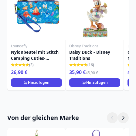
Loungefly
Disney Traditions
Loun
Nylonbeutel mit Stitch
Daisy Duck - Disney
CIN
Camping Cuties-
Traditions
MÄR
Aufdruck - DISNEY
RUC
(3)
(16)
LOUNGEFLY
LOU
26,90 €
35,90 €
49,
45,90 €
Hinzufügen
Hinzufügen
Von der gleichen Marke