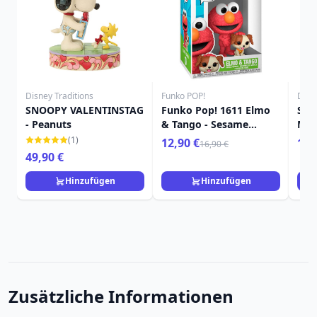
Disney Traditions
Funko POP!
Disn
SNOOPY VALENTINSTAG
Funko Pop! 1611 Elmo
SNO
- Peanuts
& Tango - Sesame
MIN
Street
(1)
12,90 €
15,
16,90 €
49,90 €
Hinzufügen
Hinzufügen
Zusätzliche Informationen