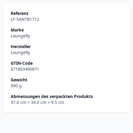
Referenz
LF-SANTB1712
Marke
Loungefly
Hersteller
Loungefly
GTIN-Code
671803490871
Gewicht
990 g
Abmessungen des verpackten Produkts
37.0 cm
× 34.0 cm
× 9.5 cm