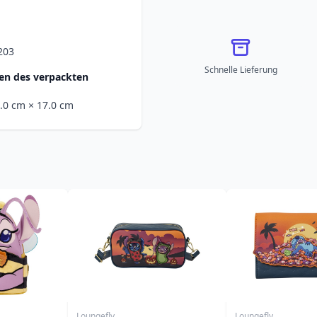
203
Schnelle Lieferung
n des verpackten
5.0 cm
× 17.0 cm
Loungefly
Loungefly