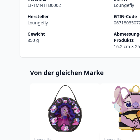
LF-TMNTTB0002
Loungefly
Hersteller
GTIN-Code
Loungefly
0671803507
Gewicht
Abmessunge
850 g
Produkts
16.2 cm
× 2
Von der gleichen Marke
Loungefly
Loungefly