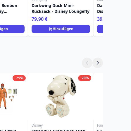
n Bonbon
Darkwing Duck Mini-
Darkwing Duck G
ey
Rucksack - Disney Loungefly
Disney Loungefl
79,90 €
39,90 €
ügen
Hinzufügen
Hinzuf
-25%
-20%
Disney
Funko POP!