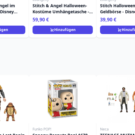
ngel im
Stitch & Angel Halloween-
Stitch Hallowee
Disney
Kostüme Umhängetasche -
Geldbörse - Disn
 Stitch
Disney Loungefly
Loungefly
59,90 €
39,90 €
ügen
Hinzufügen
Hinzuf
Funko POP!
Neca