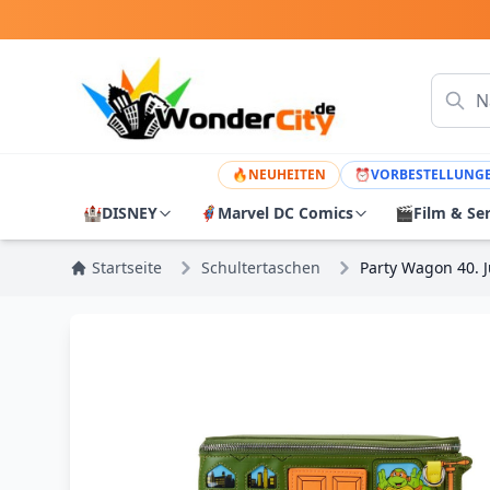
🔥
NEUHEITEN
⏰
VORBESTELLUNG
🏰
DISNEY
🦸
Marvel DC Comics
🎬
Film & Se
Startseite
Schultertaschen
Party Wagon 40. J