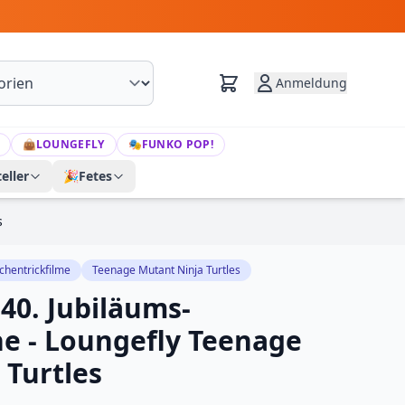
Anmeldung
👜
LOUNGEFLY
🎭
FUNKO POP!
eller
🎉
Fetes
s
chentrickfilme
Teenage Mutant Ninja Turtles
40. Jubiläums-
he - Loungefly Teenage
 Turtles