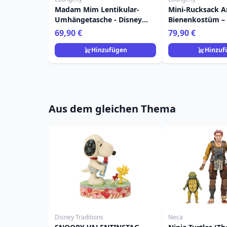
Madam Mim Lentikular-
Mini-Rucksack A
Umhängetasche - Disney
Bienenkostüm – 
Loungefly Die Hexe und der
Loungefly Lilo &
69,90 €
79,90 €
Zauberer
Hinzufügen
Hinzuf
Aus dem gleichen Thema
Disney Traditions
Neca