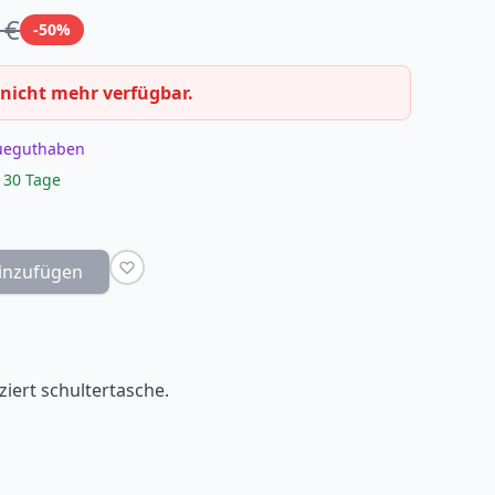
 €
-50%
 nicht mehr verfügbar.
eueguthaben
 30 Tage
inzufügen
nziert schultertasche.