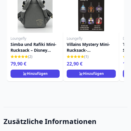
Loungefly
Loungefly
Disn
Simba und Rafiki Mini-
Villains Mystery Mini-
TRA
Rucksack – Disney
Rucksack-
STI
Loungefly
Schlüsselanhänger -
SON
(2)
(1)
Disney Loungefly
DIS
79,90 €
22,90 €
159
Hinzufügen
Hinzufügen
Zusätzliche Informationen