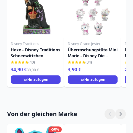
Disney Traditions
Disney Grand Jester
Disn
Hexe - Disney Traditions
Überraschungstüte Mini
DIE
Schneewittchen
Marie - Disney Die
BÖS
Aristocats
TRA
(40)
(34)
34,90 €
3,90 €
29,
39,90 €
Hinzufügen
Hinzufügen
Von der gleichen Marke
-50%