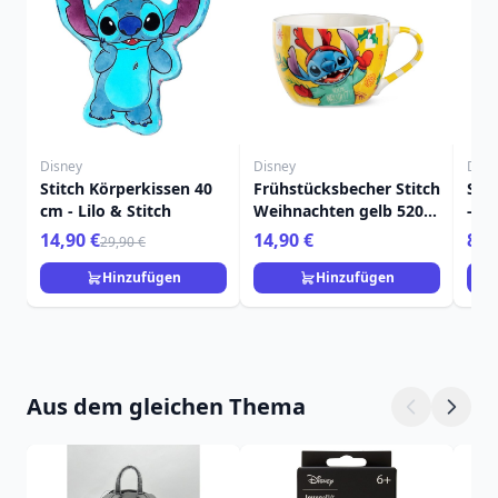
Disney
Disney
Disn
Stitch Körperkissen 40
Frühstücksbecher Stitch
Stit
cm - Lilo & Stitch
Weihnachten gelb 520
- Li
ml - Egan Disney Home
14,90 €
14,90 €
8,9
29,90 €
Hinzufügen
Hinzufügen
Aus dem gleichen Thema