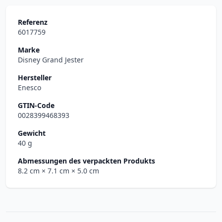
Referenz
6017759
Marke
Disney Grand Jester
Hersteller
Enesco
GTIN-Code
0028399468393
Gewicht
40 g
Abmessungen des verpackten Produkts
8.2 cm
× 7.1 cm
× 5.0 cm