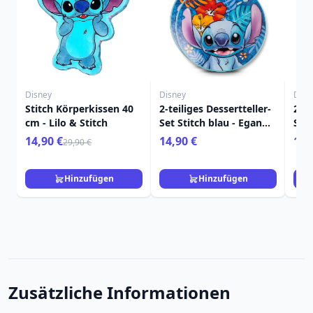
Disney
Disney
Disn
Stitch Körperkissen 40
2-teiliges Dessertteller-
2-te
cm - Lilo & Stitch
Set Stitch blau - Egan
Set 
Disney Home
Dis
14,90 €
14,90 €
14,
29,90 €
Hinzufügen
Hinzufügen
Zusätzliche Informationen