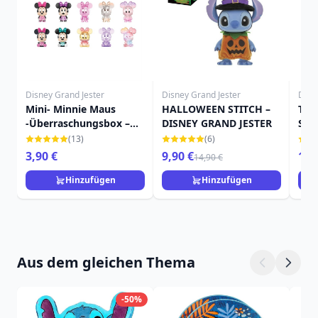
Disney Grand Jester
Disney Grand Jester
Disn
Mini- Minnie Maus
HALLOWEEN STITCH –
TRA
-Überraschungsbox –
DISNEY GRAND JESTER
STI
DISNEY GRAND JESTER
SON
(13)
(6)
DIS
3,90 €
9,90 €
159
14,90 €
Hinzufügen
Hinzufügen
Aus dem gleichen Thema
-50%