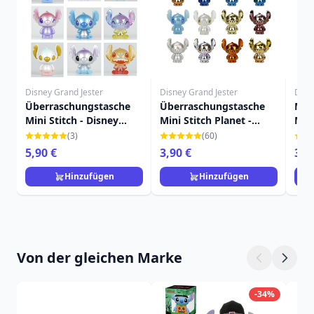
Disney Grand Jester
Disney Grand Jester
Disn
Überraschungstasche
Überraschungstasche
MYS
Mini Stitch - Disney
Mini Stitch Planet -
MIN
Stitch
Disney Stitch
ENG
(3)
(60)
JES
5,90 €
3,90 €
3,9
Hinzufügen
Hinzufügen
Von der gleichen Marke
-34%