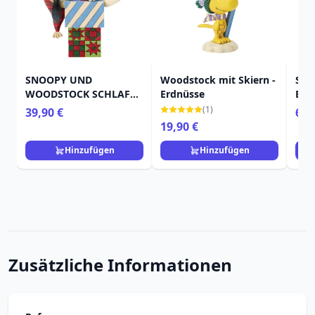
SNOOPY UND
Woodstock mit Skiern -
SNO
WOODSTOCK SCHLAFEN
Erdnüsse
BRO
AUF - PEANUTS
PUL
(1)
39,90 €
65,
19,90 €
Hinzufügen
Hinzufügen
Zusätzliche Informationen