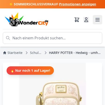
☀️ SOMMERSCHLUSSVERKAUF
·
Promotionen anzeigen
Startseite
Schultertaschen
HARRY POTTER - Hedwig - umhängetasche LoungeFly 'Exklusiv'
🔥 Nur noch 1 auf Lager!