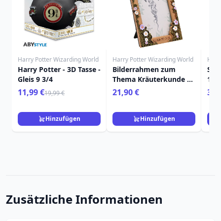
Harry Potter Wizarding World
Harry Potter Wizarding World
Harr
Harry Potter - 3D Tasse -
Bilderrahmen zum
Sei
Gleis 9 3/4
Thema Kräuterkunde –
17 
Harry Potter
11,99 €
21,90 €
36,
19,99 €
Hinzufügen
Hinzufügen
Zusätzliche Informationen