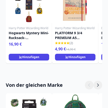
Harry Potter Wizarding World
Harry Potter Wizarding World
Disn
Hogwarts Mystery Mini-
PLATFORM 9 3/4
Dis
Rucksack-
PREMIUM A5
Dec
Schlüsselanhänger -
NOTIZBUCH MIT STIFT -
Wei
(2)
16,90 €
12,
Harry Potter Loungefly
HARRY POTTER
4,90 €
14,90 €
Hinzufügen
Hinzufügen
Von der gleichen Marke