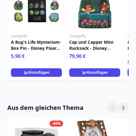
Loungefly
Loungefly
Loun
A Bug's Life Mysterium-
Cap und Capper Mini-
Cap
Box Pin - Disney Pixar
Rucksack - Disney
Umh
Loungefly
Loungefly
Dis
5,90 €
79,90 €
59,
Hinzufügen
Hinzufügen
Aus dem gleichen Thema
-40%