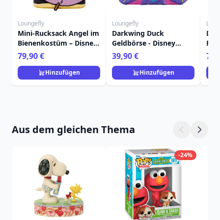
Loungefly
Loungefly
Loun
Mini-Rucksack Angel im
Darkwing Duck
Dar
Bienenkostüm – Disney
Geldbörse - Disney
Ruc
Loungefly Lilo & Stitch
Loungefly
Lou
79,90 €
39,90 €
79,
Hinzufügen
Hinzufügen
Aus dem gleichen Thema
-24%