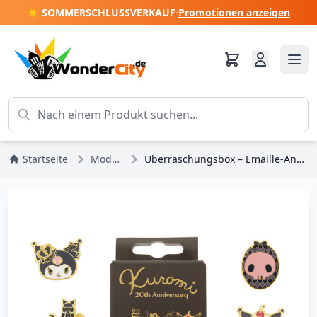
☀️ SOMMERSCHLUSSVERKAUF
·
Promotionen anzeigen
Startseite
Mode-Accessoires
Überraschungsbox – Emaille-Anstecknadel – Hello Kitty Kuromi 20. Jubiläum