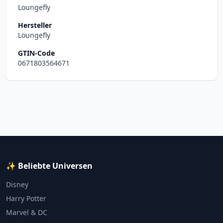
Loungefly
Hersteller
Loungefly
GTIN-Code
0671803564671
✨ Beliebte Universen
Disney
Harry Potter
Marvel & DC