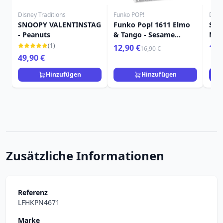
Disney Traditions
Funko POP!
Disn
SNOOPY VALENTINSTAG
Funko Pop! 1611 Elmo
SNO
- Peanuts
& Tango - Sesame
MIN
Street
(1)
12,90 €
15,
16,90 €
49,90 €
Hinzufügen
Hinzufügen
Zusätzliche Informationen
Referenz
LFHKPN4671
Marke