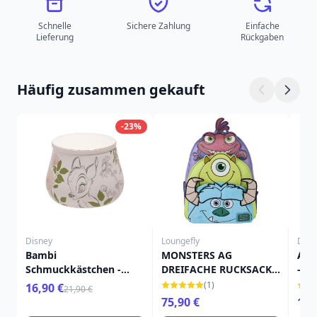
Schnelle
Sichere Zahlung
Einfache
Lieferung
Rückgaben
Häufig zusammen gekauft
-23%
Disney
Loungefly
Disn
Bambi
MONSTERS AG
Ari
Schmuckkästchen -
DREIFACHE RUCKSACK -
- D
Disney
DISNEY-PIXAR
(1)
16,90 €
21,90 €
LOUNGEFLY
75,90 €
16,