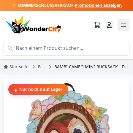
☀️ SOMMERSCHLUSSVERKAUF
·
Promotionen anzeigen
Startseite
Bambi
BAMBI CAMEO MINI-RUCKSACK - DISNEY LOUNGEFLY
🔥 Nur noch 3 auf Lager!