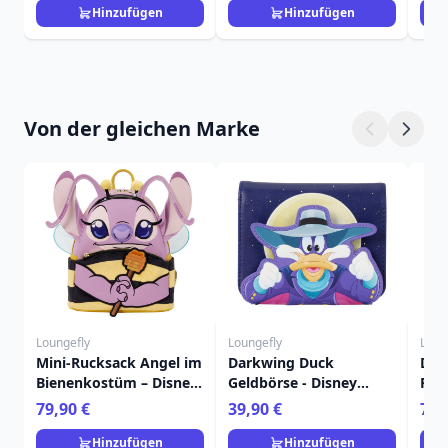
Hinzufügen
Hinzufügen
Von der gleichen Marke
Loungefly
Loungefly
Loun
Mini-Rucksack Angel im
Darkwing Duck
Dar
Bienenkostüm – Disney
Geldbörse - Disney
Ruc
Loungefly Lilo & Stitch
Loungefly
Lou
79,90 €
39,90 €
79,
Hinzufügen
Hinzufügen