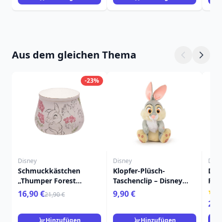
Aus dem gleichen Thema
-23%
Disney
Disney
Disn
Schmuckkästchen
Klopfer-Plüsch-
Dis
„Thumper Forest
Taschenclip – Disney
Fig
Friends“ – Disney Bambi
Bambi
16,90 €
9,90 €
21,90 €
29,
Hinzufügen
Hinzufügen