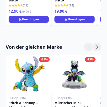
Britto
Britto
Brit
(13)
(14)
12,90 €
19,90 €
19,
19,90 €
Hinzufügen
Hinzufügen
Von der gleichen Marke
-25%
-15%
Disney Britto
Disney Britto
Disne
Stitch & Scrump –
Mürrischer Mini-
MIN