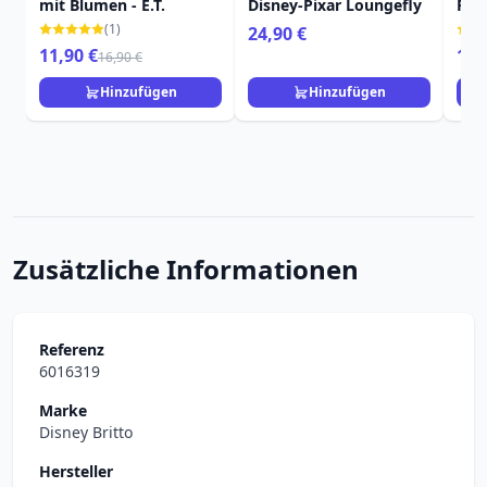
mit Blumen - E.T.
Disney-Pixar Loungefly
Ruc
Sch
(1)
24,90 €
Dis
11,90 €
16,
16,90 €
Hinzufügen
Hinzufügen
Zusätzliche Informationen
Referenz
6016319
Marke
Disney Britto
Hersteller