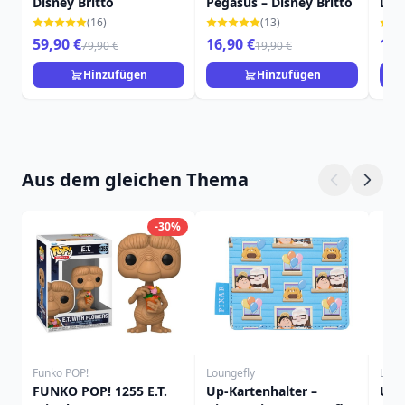
Disney Britto
Pegasus – Disney Britto
DIS
(16)
(13)
59,90 €
16,90 €
19,
79,90 €
19,90 €
Hinzufügen
Hinzufügen
Aus dem gleichen Thema
-30%
Funko POP!
Loungefly
Loun
FUNKO POP! 1255 E.T.
Up-Kartenhalter –
Up 