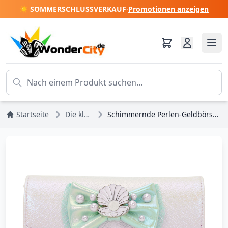
☀️ SOMMERSCHLUSSVERKAUF
·
Promotionen anzeigen
Startseite
Die kleine Meerjungfrau
Schimmernde Perlen-Geldbörse mit Klappe – Disney Loungefly Die Kleine Meerjungfrau