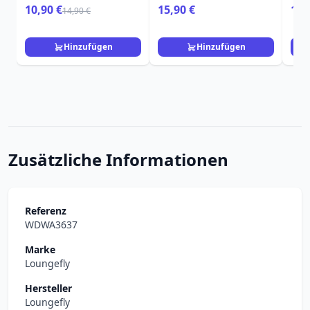
Kleine Meerjungfrau
Korallenblume &
Sch
10,90 €
15,90 €
15,
14,90 €
Meersalz
Hinzufügen
Hinzufügen
Zusätzliche Informationen
Referenz
WDWA3637
Marke
Loungefly
Hersteller
Loungefly