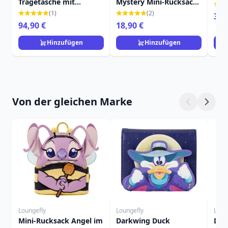
Tragetasche mit
Mystery Mini-Rucksack-
DIS
Münzfach – Disney
Schlüsselanhänger -
MEE
(1)
(2)
39,
Loungefly Die Kleine
Disney-Pixar Loungefly
MIT
94,90 €
18,90 €
Meerjungfrau
Hinzufügen
Hinzufügen
Von der gleichen Marke
Loungefly
Loungefly
Loun
Mini-Rucksack Angel im
Darkwing Duck
Dar