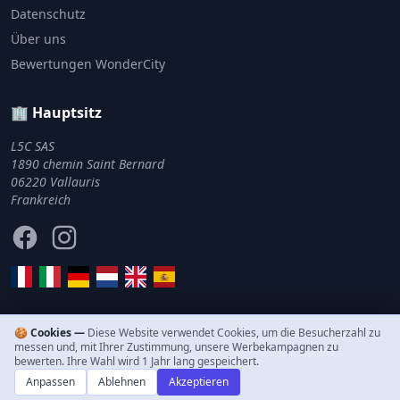
Datenschutz
Über uns
Bewertungen WonderCity
🏢 Hauptsitz
L5C SAS
1890 chemin Saint Bernard
06220 Vallauris
Frankreich
Facebook
Instagram
🍪 Cookies —
Diese Website verwendet Cookies, um die Besucherzahl zu
messen und, mit Ihrer Zustimmung, unsere Werbekampagnen zu
© 2011–2026 WonderCity. Alle Rechte vorbehalten.
bewerten. Ihre Wahl wird 1 Jahr lang gespeichert.
Anpassen
Ablehnen
Akzeptieren