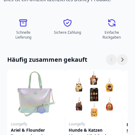
Schnelle
Sichere Zahlung
Einfache
Lieferung
Rückgaben
Häufig zusammen gekauft
Loungefly
Loungefly
FUN
Ariel & Flounder
Hunde & Katzen
SON