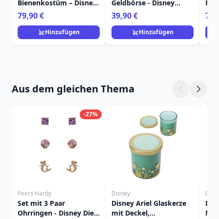
Bienenkostüm – Disney
Geldbörse - Disney
Ruc
Loungefly Lilo & Stitch
Loungefly
Lou
79,90 €
39,90 €
79,
Hinzufügen
Hinzufügen
Aus dem gleichen Thema
-27%
Peers Hardy
Disney
Disn
Set mit 3 Paar
Disney Ariel Glaskerze
Dis
Ohrringen - Disney Die
mit Deckel,
Mee