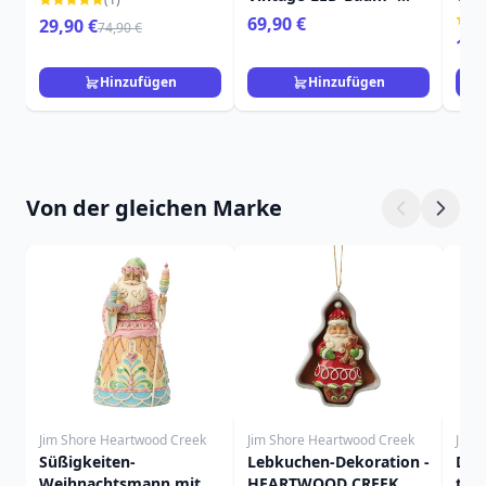
HEARTWOOD CREEK
HEA
69,90 €
29,90 €
74,90 €
16,
Hinzufügen
Hinzufügen
Von der gleichen Marke
Jim Shore Heartwood Creek
Jim Shore Heartwood Creek
Jim 
Süßigkeiten-
Lebkuchen-Dekoration -
Der
Weihnachtsmann mit
HEARTWOOD CREEK
tri