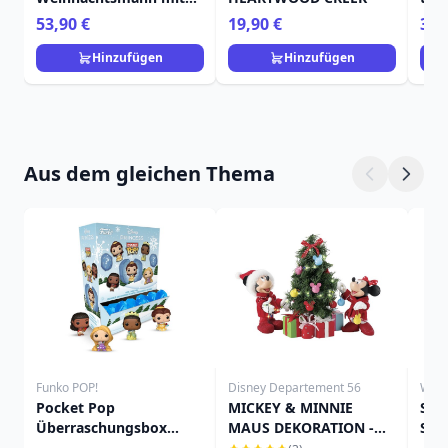
Macaron - Heartwood
- H
53,90 €
19,90 €
39,
Creek
Hinzufügen
Hinzufügen
Aus dem gleichen Thema
Funko POP!
Disney Departement 56
Will
Pocket Pop
MICKEY & MINNIE
SAN
Überraschungsbox
MAUS DEKORATION -
STA
Prinzessinnenurlaub -
DISNEY DEPARTMENT 56