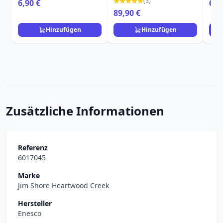
(3)
6,90 €
65,
Disney
89,90 €
Hinzufügen
Hinzufügen
Zusätzliche Informationen
Referenz
6017045
Marke
Jim Shore Heartwood Creek
Hersteller
Enesco