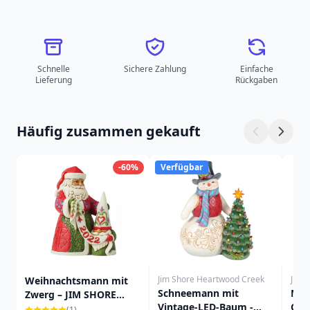
Schnelle
Sichere Zahlung
Einfache
Lieferung
Rückgaben
Häufig zusammen gekauft
-60%
Verfügbar
Jim Shore Heartwood Creek
Jim 
Weihnachtsmann mit
Schneemann mit
MIN
Zwerg – JIM SHORE
Vintage-LED-Baum -
OST
HEARTWOOD CREEK
(1)