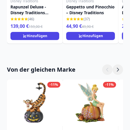
Disney Traditions
Disney Traditions
Disn
Rapunzel Deluxe -
Geppetto und Pinocchio
AUR
Disney Traditions
– Disney Traditions
DIS
Rapunzel
(46)
(37)
139,00 €
44,90 €
249
159,00 €
49,90 €
Hinzufügen
Hinzufügen
Von der gleichen Marke
-11%
-11%