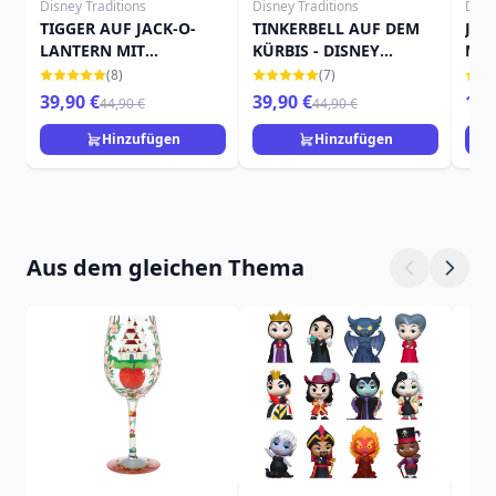
Disney Traditions
Disney Traditions
Disn
TIGGER AUF JACK-O-
TINKERBELL AUF DEM
JAC
LANTERN MIT
KÜRBIS - DISNEY
MIN
FLEDERMAUS - DISNEY
TRADITIONS
TRA
(8)
(7)
TRADITIONS
39,90 €
39,90 €
15,
44,90 €
44,90 €
Hinzufügen
Hinzufügen
Aus dem gleichen Thema