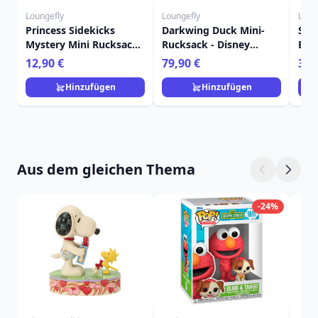
Loungefly
Loungefly
Loun
Princess Sidekicks
Darkwing Duck Mini-
Sti
Mystery Mini Rucksack
Rucksack - Disney
Bon
Schlüsselanhänger
Loungefly
Dis
12,90 €
79,90 €
39,
Charm - Disney
Loungefly
Hinzufügen
Hinzufügen
Aus dem gleichen Thema
-24%