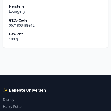
Hersteller
Loungefly
GTIN-Code
0671803489912
Gewicht
180 g
✨ Beliebte Universen
Disney
Harry Potter