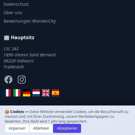
Datenschutz
Über uns
Bewertungen WonderCity
🏢 Hauptsitz
L5C SAS
1890 chemin Saint Bernard
06220 Vallauris
Frankreich
Facebook
Instagram
🍪 Cookies —
Diese Website verwendet Cookies, um die Besucherzahl zu
messen und, mit Ihrer Zustimmung, unsere Werbekampagnen zu
© 2011–2026 WonderCity. Alle Rechte vorbehalten.
bewerten. Ihre Wahl wird 1 Jahr lang gespeichert.
Anpassen
Ablehnen
Akzeptieren