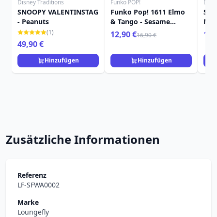
Disney Traditions
Funko POP!
Disn
SNOOPY VALENTINSTAG
Funko Pop! 1611 Elmo
SNO
- Peanuts
& Tango - Sesame
MIN
Street
(1)
12,90 €
15,
16,90 €
49,90 €
Hinzufügen
Hinzufügen
Zusätzliche Informationen
Referenz
LF-SFWA0002
Marke
Loungefly