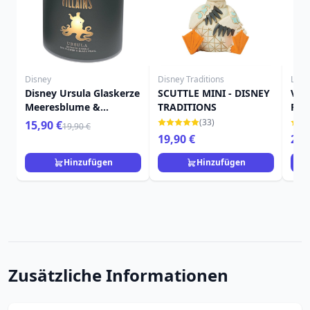
Disney
Disney Traditions
Loun
Disney Ursula Glaskerze
SCUTTLE MINI - DISNEY
Vill
Meeresblume &
TRADITIONS
Ruc
Schwarze Perle
Sch
(33)
15,90 €
19,90 €
Dis
19,90 €
22,
Hinzufügen
Hinzufügen
Zusätzliche Informationen