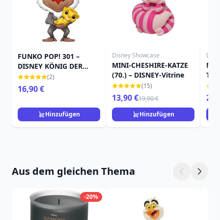
Disney Showcase
Disn
FUNKO POP! 301 –
MINI-CHESHIRE-KATZE
MIN
DISNEY KÖNIG DER
(70.) – DISNEY-Vitrine
TRA
LÖWEN – RAFIKI UND
(2)
BABY SIMBA
(15)
16,90 €
13,90 €
23,
19,90 €
Hinzufügen
Hinzufügen
Aus dem gleichen Thema
-20%