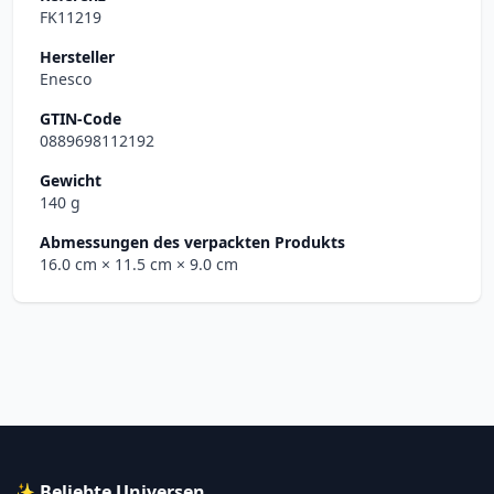
FK11219
Hersteller
Enesco
GTIN-Code
0889698112192
Gewicht
140 g
Abmessungen des verpackten Produkts
16.0 cm
× 11.5 cm
× 9.0 cm
✨ Beliebte Universen