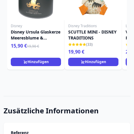
Disney
Disney Traditions
Loun
Disney Ursula Glaskerze
SCUTTLE MINI - DISNEY
Vill
Meeresblume &
TRADITIONS
Ruc
Schwarze Perle
Sch
(33)
15,90 €
19,90 €
Dis
19,90 €
22,
Hinzufügen
Hinzufügen
Zusätzliche Informationen
Referenz