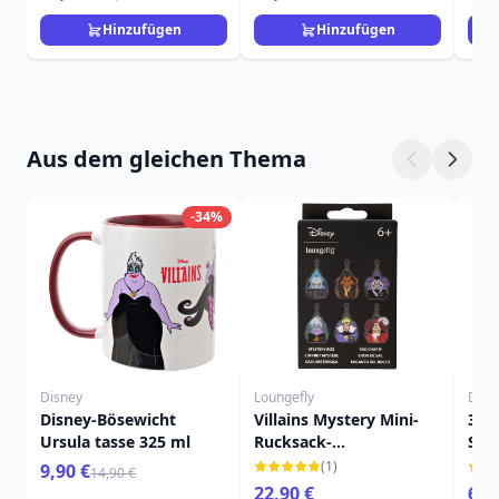
(DRACHE)
IN BECHER – ALICE IM
PRI
WUNDERLAND
Hinzufügen
Hinzufügen
Aus dem gleichen Thema
-34%
Disney
Loungefly
Disn
Disney-Bösewicht
Villains Mystery Mini-
3D-
Ursula tasse 325 ml
Rucksack-
Sch
Schlüsselanhänger -
Übe
(1)
9,90 €
14,90 €
Disney Loungefly
Disn
22,90 €
6,9