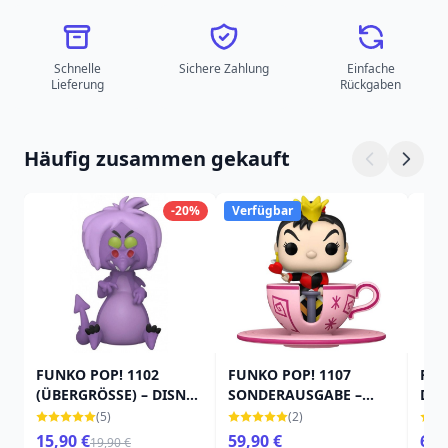
Schnelle
Sichere Zahlung
Einfache
Lieferung
Rückgaben
Häufig zusammen gekauft
-20%
Verfügbar
FUNKO POP! 1102
FUNKO POP! 1107
FUN
(ÜBERGRÖSSE) – DISNEY
SONDERAUSGABE –
DIS
DAS SCHWERT IM STEIN
DISNEY WORLD 50.
UND
(5)
(2)
– MADAM MIM
KÖNIGIN DER HERZEN
ULT
15,90 €
59,90 €
6,9
19,90 €