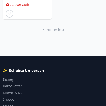
Ausverkauft
Retour en haut
✨ Beliebte Universen
Disney
Harry Potter
Marvel & DC
Snoopy
Grinch