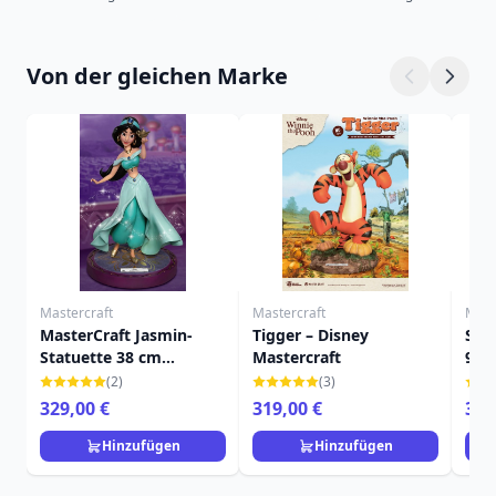
Von der gleichen Marke
Mastercraft
Mastercraft
Mast
MasterCraft Jasmin-
Tigger – Disney
Stit
Statuette 38 cm
Mastercraft
999
Limitierte Auflage -
MAS
(2)
(3)
Disney Aladdin
329,00 €
319,00 €
359
Hinzufügen
Hinzufügen