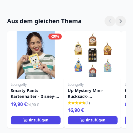
Aus dem gleichen Thema
-20%
Loungefly
Loungefly
Loun
Smarty Pants
Up Mystery Mini-
Kev
Kartenhalter - Disney-
Rucksack-
Dis
Pixar Loungefly Toy
Schlüsselanhänger -
Up
(1)
19,90 €
69,
24,90 €
Story 5
Disney-Pixar Loungefly
16,90 €
Hinzufügen
Hinzufügen