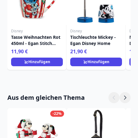
Disney
Disney
Disn
Tasse Weihnachten Rot
Tischleuchte Mickey -
Mal
450ml - Egan Stitch
Egan Disney Home
Dis
Home
Fra
11,90 €
21,90 €
15,
Hinzufügen
Hinzufügen
Aus dem gleichen Thema
-22%