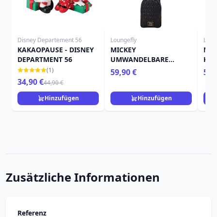
Disney Departement 56
Loungefly
Loun
KAKAOPAUSE - DISNEY
MICKEY
MIN
DEPARTMENT 56
UMWANDELBARE
KON
UMHÄNGETASCHE -
UMH
(1)
59,90 €
59,
DISNEY LOUNGEFLY
DIS
34,90 €
44,90 €
Hinzufügen
Hinzufügen
Zusätzliche Informationen
Referenz