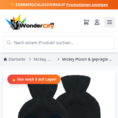
☀️ SOMMERSCHLUSSVERKAUF
·
Promotionen anzeigen
Startseite
Mickey, Minnie, Pluto, Goofy
Mickey Plüsch & geprägte Wärmflasche – Disney Mickey & Friends
🔥 Nur noch 3 auf Lager!