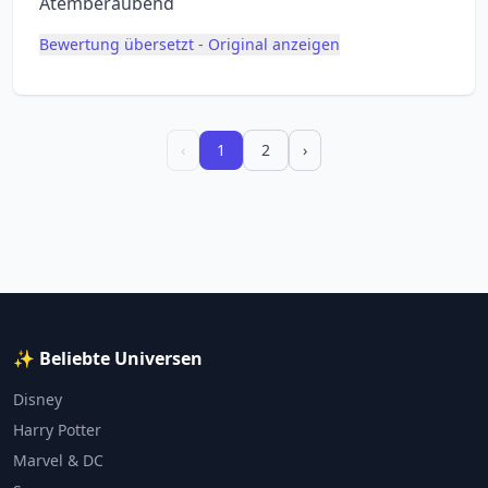
Atemberaubend
Bewertung übersetzt - Original anzeigen
‹
1
2
›
✨ Beliebte Universen
Disney
Harry Potter
Marvel & DC