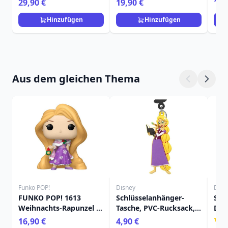
29,90 €
19,90 €
16,
Hinzufügen
Hinzufügen
Aus dem gleichen Thema
Funko POP!
Disney
Disn
FUNKO POP! 1613
Schlüsselanhänger-
Sch
Weihnachts-Rapunzel -
Tasche, PVC-Rucksack,
Dis
Disney Prinzessin
Soft-Touch, Rapunzel –
Die
16,90 €
4,90 €