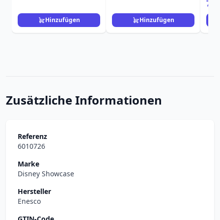
Disney-Prinzessin
79,
Hinzufügen
Hinzufügen
Zusätzliche Informationen
Referenz
6010726
Marke
Disney Showcase
Hersteller
Enesco
GTIN-Code