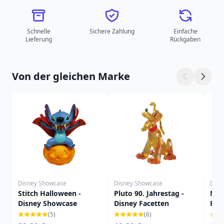
Schnelle
Sichere Zahlung
Einfache
Lieferung
Rückgaben
Von der gleichen Marke
Disney Showcase
Disney Showcase
Disn
Stitch Halloween -
Pluto 90. Jahrestag -
Mic
Disney Showcase
Disney Facetten
Fac
(5)
(6)