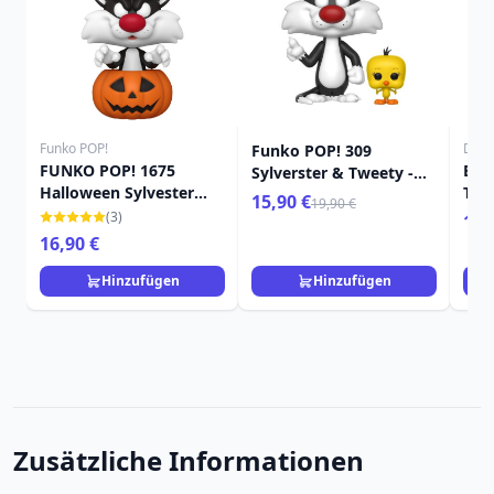
Funko POP!
Disn
Funko POP! 309
FUNKO POP! 1675
BUG
Sylverster & Tweety -
Halloween Sylvester
TUN
Looney Tunes
15,90 €
19,90 €
Kürbis - Looney Tunes
(3)
14,
16,90 €
Hinzufügen
Hinzufügen
Zusätzliche Informationen