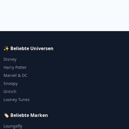
✨ Beliebte Universen
Disney
Harry Potter
Marvel & DC
Snoopy
Grinch
Looney Tunes
🏷️ Beliebte Marken
Loungefly