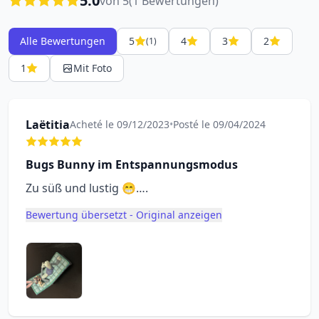
5.0
von 5
(1 Bewertungen)
Alle Bewertungen
5
4
3
2
(1)
1
Mit Foto
Laëtitia
Acheté le 09/12/2023
•
Posté le 09/04/2024
Bugs Bunny im Entspannungsmodus
Zu süß und lustig 😁….
Bewertung übersetzt - Original anzeigen