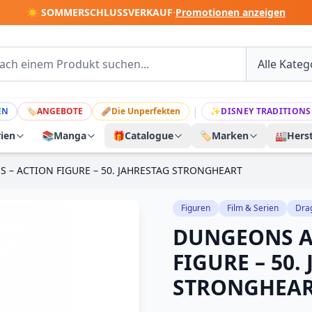
☀️ SOMMERSCHLUSSVERKAUF
·
Promotionen anzeigen
|
EN
🏷
ANGEBOTE
🩹
Die Unperfekten
✨
DISNEY TRADITIONS
rien
📚
Manga
🎁
Catalogue
🏷️
Marken
🏭
Herst
– ACTION FIGURE – 50. JAHRESTAG STRONGHEART
Figuren
Film & Serien
Dra
DUNGEONS A
FIGURE – 50.
STRONGHEA