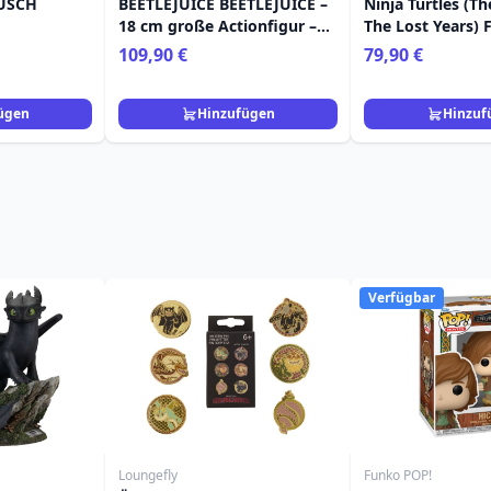
ÜSCH
BEETLEJUICE BEETLEJUICE –
Ninja Turtles (T
18 cm große Actionfigur –
The Lost Years) 
Ultimatives „MATADOR“-
Grammy April mi
109,90 €
79,90 €
BEETLEJUICE- UND
Moja 18 cm
SANDWORM-2er-Pack
ügen
Hinzufügen
Hinzuf
Verfügbar
Loungefly
Funko POP!