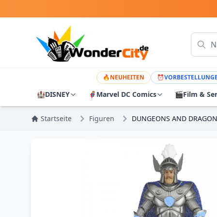
🔥
NEUHEITEN
⏰
VORBESTELLUNG
🏰
DISNEY
🦸
Marvel DC Comics
🎬
Film & Se
Startseite
Figuren
DUNGEONS AND DRAGONS 