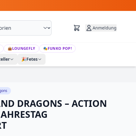
Anmeldung
👜
LOUNGEFLY
🎭
FUNKO POP!
eller
🎉
Fetes
gons
ND DRAGONS – ACTION
 JAHRESTAG
RT