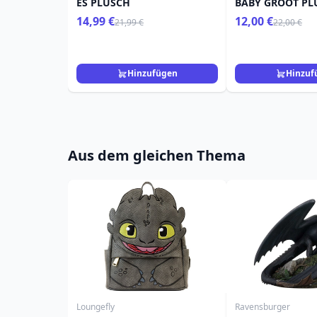
ES PLÜSCH
BABY GROOT PL
14,99 €
12,00 €
21,99 €
22,00 €
Hinzufügen
Hinzuf
Aus dem gleichen Thema
Loungefly
Ravensburger