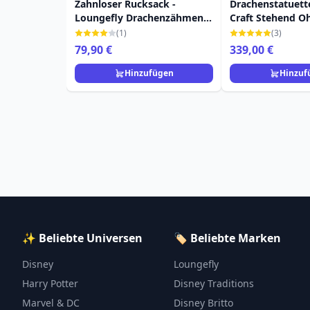
Zahnloser Rucksack -
Drachenstatuett
Loungefly Drachenzähmen
Craft Stehend O
leicht gemacht
cm
(1)
(3)
79,90 €
339,00 €
Hinzufügen
Hinzuf
✨ Beliebte Universen
🏷️ Beliebte Marken
Disney
Loungefly
Harry Potter
Disney Traditions
Marvel & DC
Disney Britto