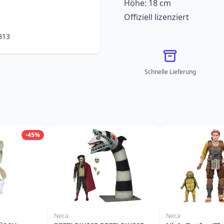
Höhe: 18 cm
Offiziell lizenziert
813
Schnelle Lieferung
-45%
Neca
Neca