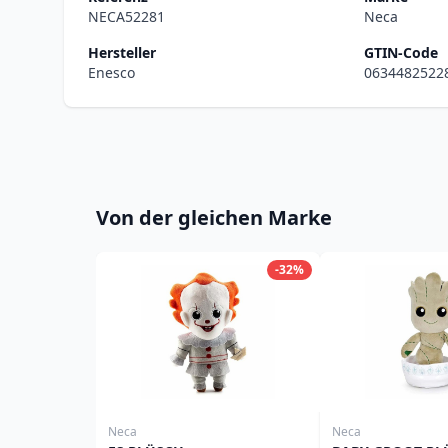
NECA52281
Neca
Hersteller
GTIN-Code
Enesco
0634482522
Von der gleichen Marke
-32%
Neca
Neca