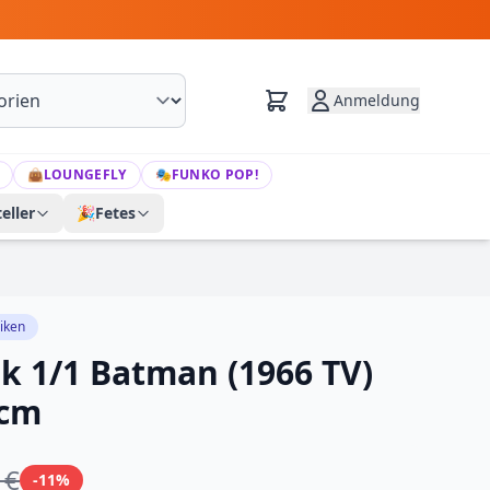
Anmeldung
👜
LOUNGEFLY
🎭
FUNKO POP!
eller
🎉
Fetes
iken
k 1/1 Batman (1966 TV)
 cm
 €
-11%