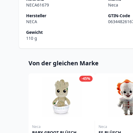
NECA61679
Neca
Hersteller
GTIN-Code
NECA
0634482616
Gewicht
110 g
Von der gleichen Marke
-45%
Neca
Neca
BABY GROOT PLÜSCH
ES PLÜSCH