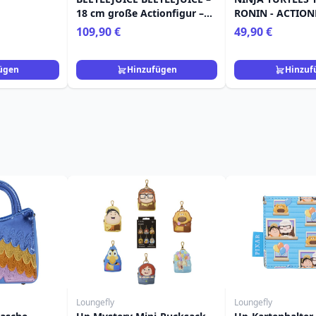
18 cm große Actionfigur –
RONIN - ACTION
Ultimatives „MATADOR“-
ULTIMATE LEO
109,90 €
49,90 €
BEETLEJUICE- UND
SANDWORM-2er-Pack
ügen
Hinzufügen
Hinzuf
Loungefly
Loungefly