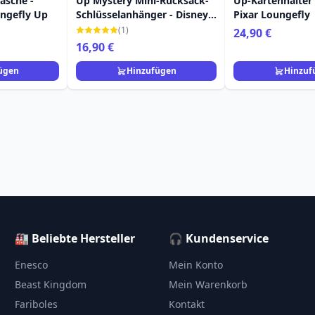
asche -
Up Mystery Mini-Rucksack-
Up-Kartenhalter 
ungefly Up
Schlüsselanhänger - Disney-
Pixar Loungefly
Pixar Loungefly
(1)
24,90 €
16,90 €
ügen
Hinzufügen
Hinzuf
🏭 Beliebte Hersteller
🎧 Kundenservice
Enesco
Mein Konto
Beast Kingdom
Mein Warenkorb
Fariboles
Kontakt