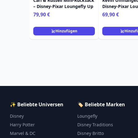
Carl & Russell Mini-Rucksack
Kevin Umhänget
– Disney-Pixar Loungefly Up
Disney-Pixar Lo
79,90 €
69,90 €
Hinzufügen
Hinzuf
✨ Beliebte Universen
🏷️ Beliebte Marken
Disney
Loungefly
Harry Potter
Disney Traditions
Marvel & DC
Disney Britto