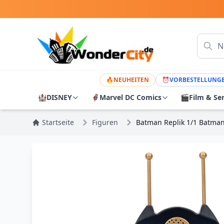
🔥
NEUHEITEN
⏰
VORBESTELLUNG
🏰
DISNEY
🦸
Marvel DC Comics
🎬
Film & Se
Startseite
Figuren
Batman Replik 1/1 Batman