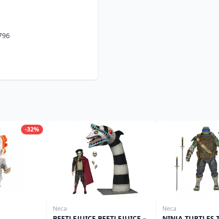
796
-32%
Neca
Neca
BEETLEJUICE BEETLEJUICE –
NINJA TURTLES 