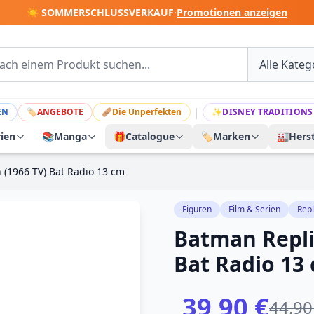
☀️ SOMMERSCHLUSSVERKAUF
·
Promotionen anzeigen
|
EN
🏷
ANGEBOTE
🩹
Die Unperfekten
✨
DISNEY TRADITIONS
rien
📚
Manga
🎁
Catalogue
🏷️
Marken
🏭
Herst
 (1966 TV) Bat Radio 13 cm
Figuren
Film & Serien
Repl
Batman Repli
Bat Radio 13
39,90 €
44,90