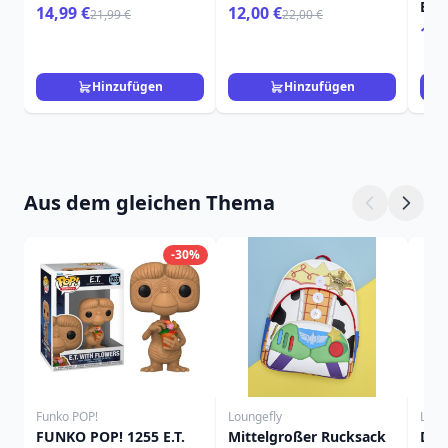
BEE
14,99 €
12,00 €
21,99 €
22,00 €
gro
109
Ult
„MA
BEE
Hinzufügen
Hinzufügen
SAN
Aus dem gleichen Thema
-30%
Funko POP!
Loungefly
Loun
FUNKO POP! 1255 E.T.
Mittelgroßer Rucksack
Dug