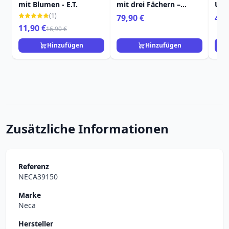
mit Blumen - E.T.
mit drei Fächern –
Umh
Disney-Pixar Loungefly
Mün
(1)
79,90 €
49,
Toy Story 5
Lou
11,90 €
16,90 €
Hinzufügen
Hinzufügen
Zusätzliche Informationen
Referenz
NECA39150
Marke
Neca
Hersteller