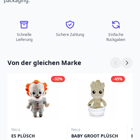
packaging.
Schnelle
Sichere Zahlung
Einfache
Lieferung
Rückgaben
Von der gleichen Marke
-32%
-45%
Neca
Neca
Nec
ES PLÜSCH
BABY GROOT PLÜSCH
BEE