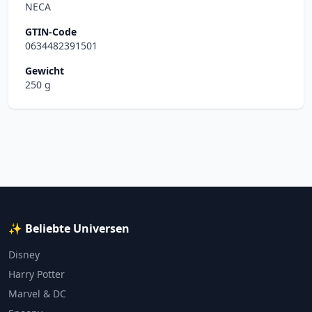
NECA
GTIN-Code
0634482391501
Gewicht
250 g
✨ Beliebte Universen
Disney
Harry Potter
Marvel & DC