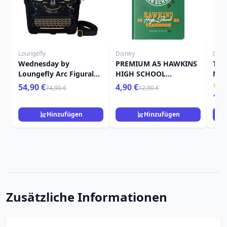
Loungefly
Disney
Disn
Wednesday by
PREMIUM A5 HAWKINS
THI
Loungefly Arc Figural
HIGH SCHOOL
MIT
Typewriter
NOTIZBUCH -
MI
54,90 €
4,90 €
74,90 €
12,90 €
schultertasche
STRANGER THINGS
15,
Hinzufügen
Hinzufügen
Zusätzliche Informationen