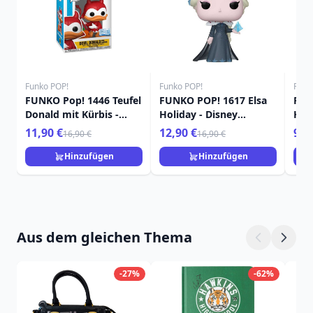
Funko POP!
Funko POP!
Funk
FUNKO Pop! 1446 Teufel
FUNKO POP! 1617 Elsa
FUN
Donald mit Kürbis -
Holiday - Disney
Hol
Disney
Princess
Pri
11,90 €
12,90 €
9,9
16,90 €
16,90 €
Hinzufügen
Hinzufügen
Aus dem gleichen Thema
-27%
-62%