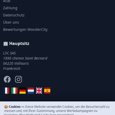
AGB
Zahlung
Datenschutz
Über uns
Bewertungen WonderCity
🏢 Hauptsitz
L5C SAS
1890 chemin Saint Bernard
06220 Vallauris
Frankreich
Facebook
Instagram
🍪 Cookies —
Diese Website verwendet Cookies, um die Besucherzahl zu
messen und, mit Ihrer Zustimmung, unsere Werbekampagnen zu
© 2011–2026 WonderCity. Alle Rechte vorbehalten.
bewerten. Ihre Wahl wird 1 Jahr lang gespeichert.