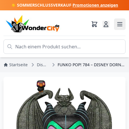
☀️ SOMMERSCHLUSSVERKAUF
·
Promotionen anzeigen
Startseite
Disney-Prinzessinnen
FUNKO POP! 784 – DISNEY DORNRÖSCHEN – MALEFICENT AUF IHRER THRON-DIAMANT-VERSION