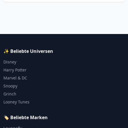
✨ Beliebte Universen
Disney
Harry Potter
Marvel & DC
Snoopy
Grinch
Looney Tunes
🏷️ Beliebte Marken