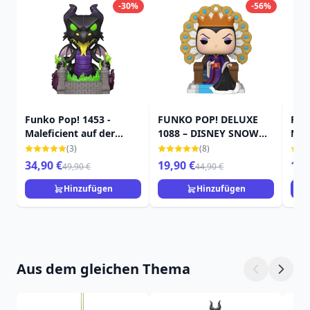
-30%
-56%
Funko Pop! 1453 -
FUNKO POP! DELUXE
FUN
Maleficient auf der
1088 – DISNEY SNOW
MAL
Brücke - Dornröschen
WHITE – DIE BÖSE
(3)
(8)
KÖNIGIN AUF IHREM
34,90 €
19,90 €
16,
49,90 €
44,90 €
THRON
Hinzufügen
Hinzufügen
Aus dem gleichen Thema