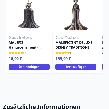
Disney Traditions
Disney Traditions
Disn
MALEFIZ
MALEFICIENT DELUXE -
LEN
Hängeornament -
DISNEY TRADITIONS
A5 
DISNEY TRADITIONS
(24)
(13)
9,9
16,90 €
159,00 €
Hinzufügen
Hinzufügen
Zusätzliche Informationen