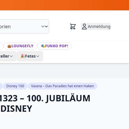
Anmeldung
👜
LOUNGEFLY
🎭
FUNKO POP!
eller
🎉
Fetes
Disney 100
Vaiana – Das Paradies hat einen Haken
323 – 100. JUBILÄUM
DISNEY