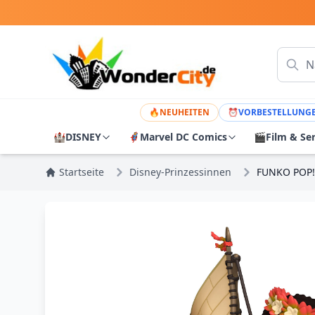
🔥
NEUHEITEN
⏰
VORBESTELLUNG
🏰
DISNEY
🦸
Marvel DC Comics
🎬
Film & Se
Startseite
Disney-Prinzessinnen
FUNKO POP!