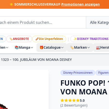
☀️ SOMMERSCHLUSSVERKAUF
·
Promotionen anzeigen
|
EN
🏷
ANGEBOTE
🩹
Die Unperfekten
✨
DISNEY TRADITIONS
rien
📚
Manga
🎁
Catalogue
🏷️
Marken
🏭
Herst
 1323 – 100. JUBILÄUM VON MOANA DISNEY
Disney-Prinzessinnen
Figuren
FUNKO POP! 1
VON MOANA 
5.0
(2 Bewertungen)