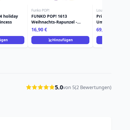
Funko POP!
Loungefly
4 holiday
FUNKO POP! 1613
Prinzessin Jasmi
rincess
Weihnachts-Rapunzel -
Umhängetasche 
Disney Prinzessin
Loungefly Aladd
16,90 €
69,90 €
ügen
Hinzufügen
Hinzuf
5.0
von 5
(2 Bewertungen)