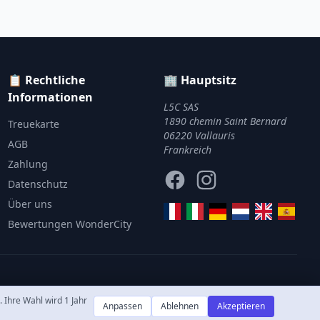
📋 Rechtliche
🏢 Hauptsitz
Informationen
L5C SAS
1890 chemin Saint Bernard
Treuekarte
06220 Vallauris
AGB
Frankreich
Zahlung
Facebook
Instagram
Datenschutz
Über uns
Bewertungen WonderCity
Ihre Wahl wird 1 Jahr
Anpassen
Ablehnen
Akzeptieren