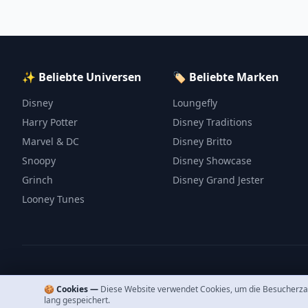
✨ Beliebte Universen
🏷️ Beliebte Marken
Disney
Loungefly
Harry Potter
Disney Traditions
Marvel & DC
Disney Britto
Snoopy
Disney Showcase
Grinch
Disney Grand Jester
Looney Tunes
🍪 Cookies —
Diese Website verwendet Cookies, um die Besucherza
lang gespeichert.