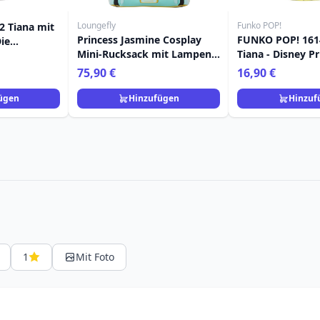
Loungefly
Funko POP!
 Tiana mit
Princess Jasmine Cosplay
FUNKO POP! 161
Die
Mini-Rucksack mit Lampen-
Tiana - Disney P
er Frosch
Charm - Disney Loungefly
75,90 €
16,90 €
Aladdin
ügen
Hinzufügen
Hinzuf
1
Mit Foto