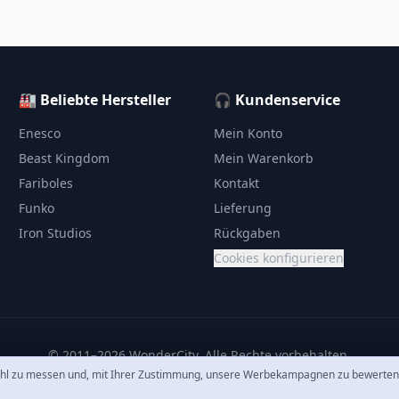
🏭 Beliebte Hersteller
🎧 Kundenservice
Enesco
Mein Konto
Beast Kingdom
Mein Warenkorb
Fariboles
Kontakt
Funko
Lieferung
Iron Studios
Rückgaben
Cookies konfigurieren
© 2011–2026 WonderCity. Alle Rechte vorbehalten.
hl zu messen und, mit Ihrer Zustimmung, unsere Werbekampagnen zu bewerten. 