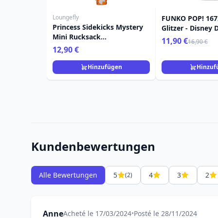
Loungefly
FUNKO POP! 1672
Princess Sidekicks Mystery
Glitzer - Disney 
Mini Rucksack
Prinzessin und d
11,90 €
16,90 €
Schlüsselanhänger Charm -
12,90 €
Disney Loungefly
Hinzufügen
Hinzuf
Kundenbewertungen
Alle Bewertungen
5
4
3
2
(2)
Anne
Acheté le 17/03/2024
•
Posté le 28/11/2024