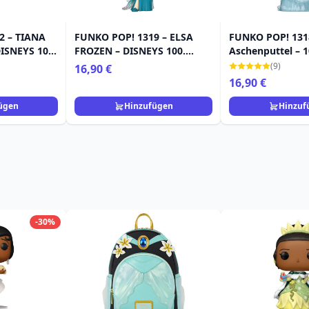
2 – TIANA
FUNKO POP! 1319 – ELSA
FUNKO POP! 131
ISNEYS 100.
FROZEN – DISNEYS 100.
Aschenputtel – 1
JUBILÄUM
Jahrestag von D
(9)
16,90 €
16,90 €
ügen
Hinzufügen
Hinzuf
-30%