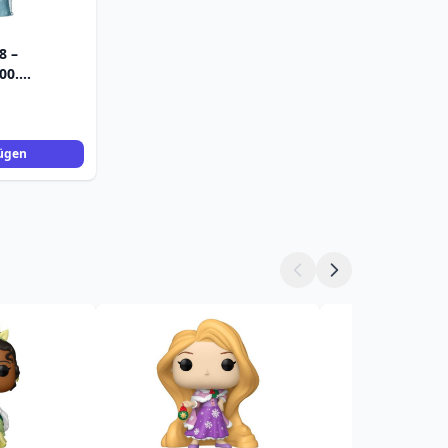
8 –
00.
isney
ügen