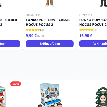
Funko POP!
Funko POP!
0 – GILBERT
FUNKO POP! 1369 – CASSIE –
FUNKO POP! 1371
 2
HOCUS POCUS 2
HOCUS POCUS 2
(3)
(3)
9,90 €
16,90 €
16,90 €
ügen
Hinzufügen
Hinzuf
-30%