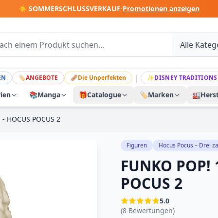
☀️ SOMMERSCHLUSSVERKAUF
·
Promotionen anzeigen
|
EN
🏷
ANGEBOTE
🩹
Die Unperfekten
✨
DISNEY TRADITIONS
rien
📚
Manga
🎁
Catalogue
🏷️
Marken
🏭
Herst
H - HOCUS POCUS 2
Figuren
Hocus Pocus – Drei z
FUNKO POP! 
POCUS 2
5.0
(8 Bewertungen)