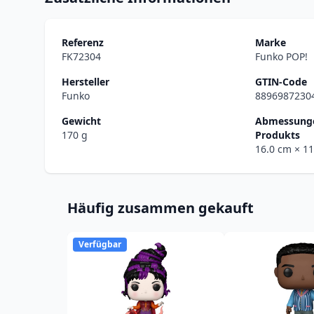
Referenz
Marke
FK72304
Funko POP!
Hersteller
GTIN-Code
Funko
8896987230
Gewicht
Abmessunge
170 g
Produkts
16.0 cm
× 1
Häufig zusammen gekauft
Verfügbar