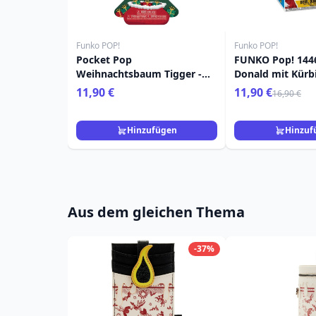
Funko POP!
Funko POP!
Pocket Pop
FUNKO Pop! 1446
Weihnachtsbaum Tigger -
Donald mit Kürbi
Disney Winnie Puuh
11,90 €
11,90 €
16,90 €
Hinzufügen
Hinzuf
Aus dem gleichen Thema
-37%