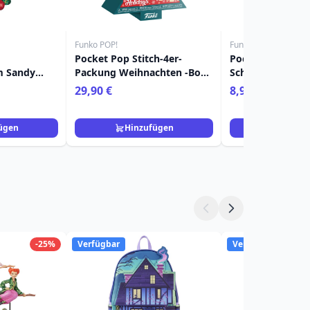
Funko POP!
Funko POP!
Pocket Pop Stitch-4er-
Pocket Pop
m Sandy
Packung Weihnachten -Box -
Schlüsselanhäng
 Nightmare
Disney Lilo & Stitch
Patina - Disney
29,90 €
8,90 €
s
ügen
Hinzufügen
Hinzuf
-25%
Verfügbar
Verfügbar