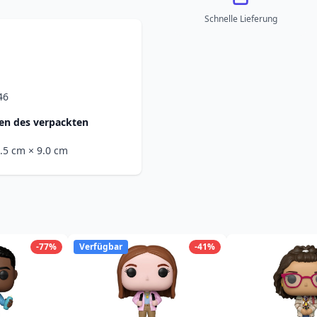
Schnelle Lieferung
46
n des verpackten
1.5 cm
× 9.0 cm
-77%
Verfügbar
-41%