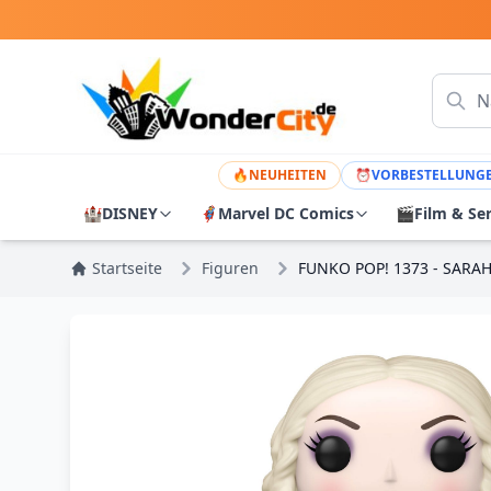
🔥
NEUHEITEN
⏰
VORBESTELLUNG
🏰
DISNEY
🦸
Marvel DC Comics
🎬
Film & Se
Startseite
Figuren
FUNKO POP! 1373 - SARA