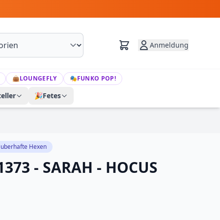
Anmeldung
👜
LOUNGEFLY
🎭
FUNKO POP!
eller
🎉
Fetes
auberhafte Hexen
1373 - SARAH - HOCUS