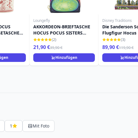
Loungefly
Disney Traditions
OCUS
AKKORDEON-BRIEFTASCHE
Die Sanderson S
ETASCHE
HOCUS POCUS SISTERS
Flugfigur Hocus 
KEL) –
SANDERSON CAULDRON
DISNEY TRADITI
(2)
(3)
FLY
GLOW – DISNEY LOUNGEFLY
21,90 €
89,90 €
39,90 €
119,90 €
ügen
Hinzufügen
Hinzuf
1
Mit Foto