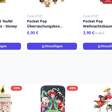
Funko POP!
Funko POP!
 Teufel
Pocket Pop
Pocket Pop
s - Disney
Überraschungsbox
Weihnachtsbau
Prinzessinnenurlaub - Disney
Clauss - Disney
6,90 €
3,90 €
11,90 €
Before Christma
ügen
Hinzufügen
Hinzuf
-50%
-45%