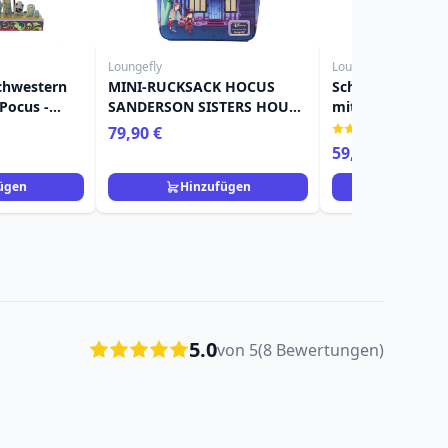
Loungefly
Loungefly
chwestern
MINI-RUCKSACK HOCUS
Schillernde Umh
Pocus -
SANDERSON SISTERS HOUSE
mit Tarotkarte 
ONS
GLOW – DISNEY LOUNGEFLY
Pocus“ – DISNEY
(1)
79,90 €
LOUNGEFLY
59,90 €
ügen
Hinzufügen
Hinzuf
5.0
von 5
(8 Bewertungen)