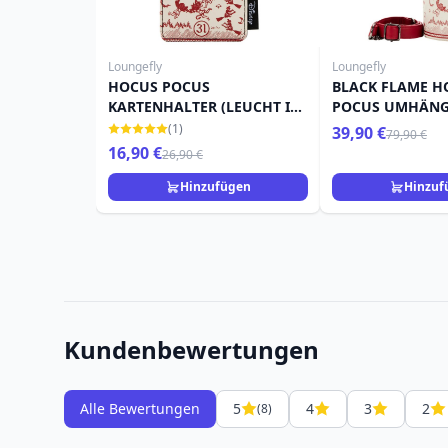
Loungefly
Loungefly
HOCUS POCUS
BLACK FLAME H
KARTENHALTER (LEUCHT IM
POCUS UMHÄNG
DUNKEL) – DISNEY
(LEUCHT IM DUN
(1)
39,90 €
79,90 €
LOUNGEFLY
DISNEY LOUNGE
16,90 €
26,90 €
Hinzufügen
Hinzuf
Kundenbewertungen
Alle Bewertungen
5
4
3
2
(8)