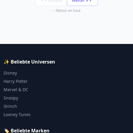
« Zurück
Weiter »
Retour en haut
✨ Beliebte Universen
Disney
Harry Potter
Marvel & DC
Snoopy
Grinch
Looney Tunes
🏷️ Beliebte Marken