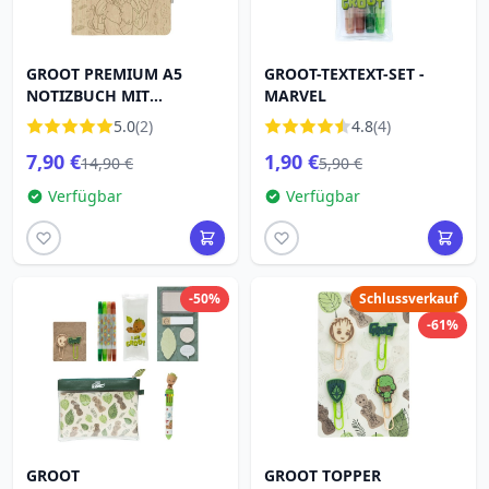
GROOT PREMIUM A5
GROOT-TEXTEXT-SET -
NOTIZBUCH MIT
MARVEL
PROJEKTORSTIFT -
5.0
(2)
4.8
(4)
MARVEL
7,90 €
1,90 €
14,90 €
5,90 €
Verfügbar
Verfügbar
-50%
Schlussverkauf
-61%
GROOT
GROOT TOPPER