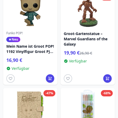
Funko POP!
Groot-Gartenstatue –
Marvel Guardians of the
Neu
Galaxy
Mein Name ist Groot POP!
1192 Vinylfigur Groot PJs
19,90 €
26,90 €
(tanzend) 9 cm
16,90 €
Verfügbar
Verfügbar
-47%
-68%