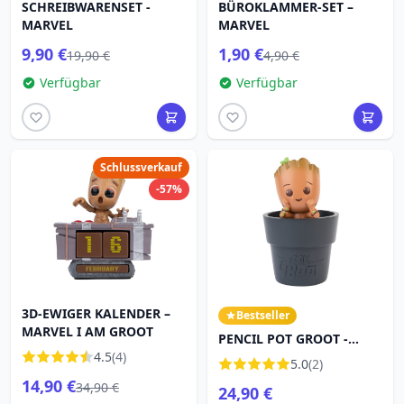
SCHREIBWARENSET -
BÜROKLAMMER-SET –
MARVEL
MARVEL
9,90 €
1,90 €
19,90 €
4,90 €
Verfügbar
Verfügbar
Schlussverkauf
-57%
3D-EWIGER KALENDER –
Bestseller
MARVEL I AM GROOT
PENCIL POT GROOT -
4.5
(4)
MARVEL
5.0
(2)
14,90 €
34,90 €
24,90 €