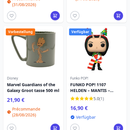
(31/08/2026)
Vorbestellung
Verfügbar
Disney
Funko POP!
Marvel Guardians of the
FUNKO POP! 1107
Galaxy Groot tasse 500 ml
HELDEN – MANTIS –
WÄCHTER DER GALAXIE
5.0
(1)
21,90 €
16,90 €
Précommande
(28/08/2026)
Verfügbar