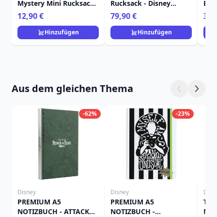
Mystery Mini Rucksack
Rucksack - Disney
Bon
Schlüsselanhänger
Loungefly
Dis
12,90 €
79,90 €
39,
Charm - Disney
Loungefly
Hinzufügen
Hinzufügen
Aus dem gleichen Thema
-62%
-23%
Disney
Disney
Disn
PREMIUM A5
PREMIUM A5
THI
NOTIZBUCH - ATTACK
NOTIZBUCH -
MIT