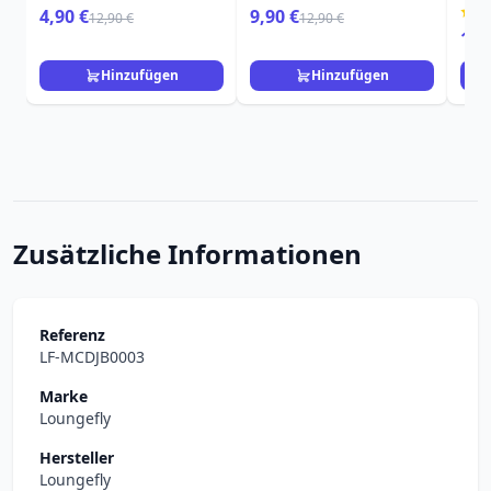
ON TITANS
BEETLEJUICE
MI
4,90 €
9,90 €
12,90 €
12,90 €
15,
Hinzufügen
Hinzufügen
Zusätzliche Informationen
Referenz
LF-MCDJB0003
Marke
Loungefly
Hersteller
Loungefly