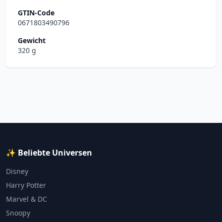
GTIN-Code
0671803490796
Gewicht
320 g
✨ Beliebte Universen
Disney
Harry Potter
Marvel & DC
Snoopy