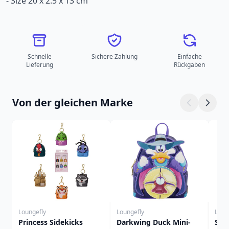
- Size 20 x 2.5 x 13 cm
Schnelle
Sichere Zahlung
Einfache
Lieferung
Rückgaben
Von der gleichen Marke
Loungefly
Loungefly
Loun
Princess Sidekicks
Darkwing Duck Mini-
Sti