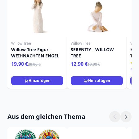
Willow Tree
Willow Tree
Will
Willow Tree Figur –
SERENITY - WILLOW
HIE
WEIHNACHTEN ENGEL
TREE
TRE
19,90 €
12,90 €
29,90 €
19,90 €
15,
Hinzufügen
Hinzufügen
Aus dem gleichen Thema