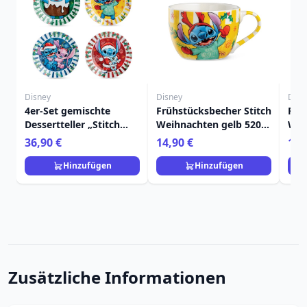
Disney
Disney
Disn
4er-Set gemischte
Frühstücksbecher Stitch
Frü
Dessertteller „Stitch
Weihnachten gelb 520
Wei
Weihnachten“ – Egan
ml - Egan Disney Home
Ega
36,90 €
14,90 €
14,
Disney Home
Hinzufügen
Hinzufügen
Zusätzliche Informationen