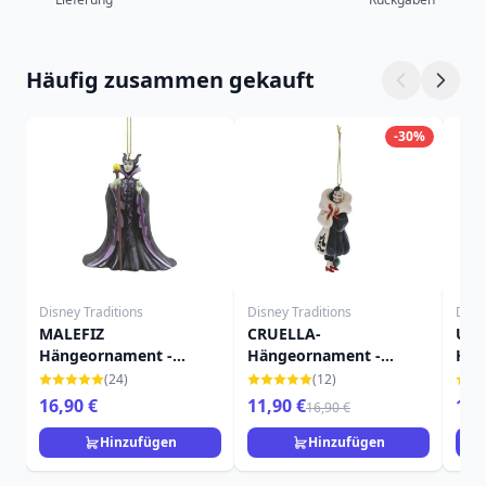
Häufig zusammen gekauft
-30%
Disney Traditions
Disney Traditions
Disn
MALEFIZ
CRUELLA-
UR
Hängeornament -
Hängeornament -
Hän
DISNEY TRADITIONS
DISNEY TRADITIONS
DIS
(24)
(12)
16,90 €
11,90 €
12,
16,90 €
Hinzufügen
Hinzufügen