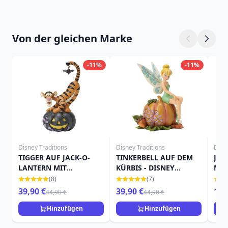
Von der gleichen Marke
-11%
-11%
Disney Traditions
Disney Traditions
Disn
TIGGER AUF JACK-O-
TINKERBELL AUF DEM
JAC
LANTERN MIT
KÜRBIS - DISNEY
MIN
FLEDERMAUS - DISNEY
TRADITIONS
TRA
(8)
(7)
TRADITIONS
39,90 €
39,90 €
15,
44,90 €
44,90 €
Hinzufügen
Hinzufügen