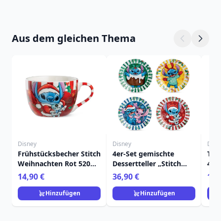
Aus dem gleichen Thema
Disney
Disney
Disn
Frühstücksbecher Stitch
4er-Set gemischte
Tas
Weihnachten Rot 520
Dessertteller „Stitch
450m
ml - Egan Disney Home
Weihnachten“ – Egan
Ho
14,90 €
36,90 €
11,
Disney Home
Hinzufügen
Hinzufügen