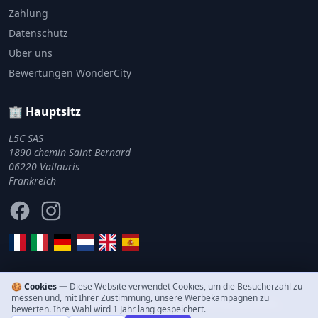
Zahlung
Datenschutz
Über uns
Bewertungen WonderCity
🏢 Hauptsitz
L5C SAS
1890 chemin Saint Bernard
06220 Vallauris
Frankreich
Facebook
Instagram
🍪 Cookies —
Diese Website verwendet Cookies, um die Besucherzahl zu
messen und, mit Ihrer Zustimmung, unsere Werbekampagnen zu
© 2011–2026 WonderCity. Alle Rechte vorbehalten.
bewerten. Ihre Wahl wird 1 Jahr lang gespeichert.