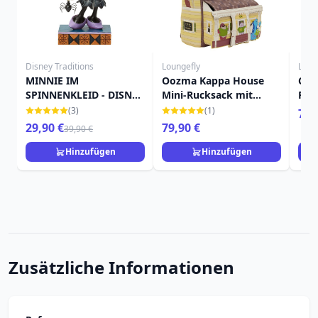
Disney Traditions
Loungefly
Loun
MINNIE IM
Oozma Kappa House
Carl
SPINNENKLEID - DISNEY
Mini-Rucksack mit
Ruc
TRADITIONS
Figuren – Disney-Pixar
Lou
(3)
(1)
79,
Loungefly Monsters
29,90 €
79,90 €
39,90 €
University
Hinzufügen
Hinzufügen
Zusätzliche Informationen