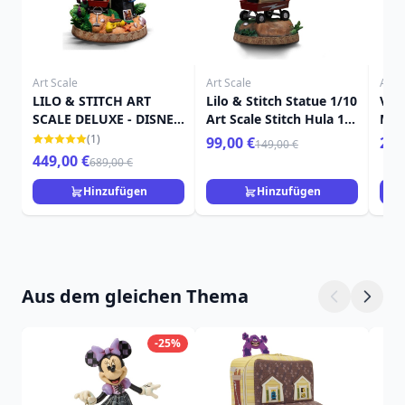
Art Scale
Art Scale
Art S
LILO & STITCH ART
Lilo & Stitch Statue 1/10
Ven
SCALE DELUXE - DISNEY
Art Scale Stitch Hula 17
Mar
LILO & STITCH
cm
(1)
99,00 €
259
149,00 €
449,00 €
689,00 €
Hinzufügen
Hinzufügen
Aus dem gleichen Thema
-25%