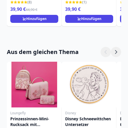
FLEDERMAUS - DISNEY
DISNEY TRADITIONS
TRA
(8)
(1)
TRADITIONS
39,90 €
39,90 €
39,
44,90 €
Hinzufügen
Hinzufügen
Aus dem gleichen Thema
Loungefly
Disney
Disn
Prinzessinnen-Mini-
Disney Schneewittchen
Dis
Rucksack mit
Untersetzer
tas