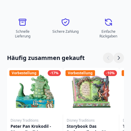
Schnelle
Sichere Zahlung
Einfache
Lieferung
Rückgaben
Häufig zusammen gekauft
Vorbestellung
-17%
Vorbestellung
-10%
Vor
Disney Traditions
Disney Traditions
Disn
Peter Pan Krokodil -
Storybook Das
Tian