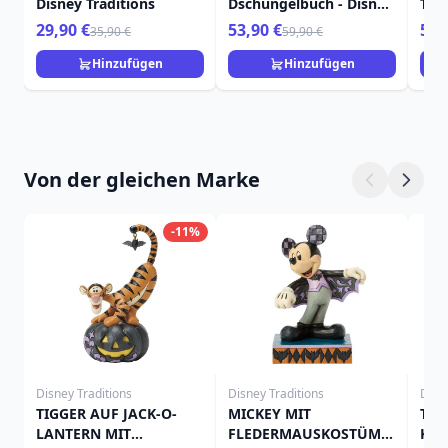
Disney Traditions
Dschungelbuch - Disney
Trad
Traditions
29,90 €
53,90 €
53,
35,90 €
59,90 €
Hinzufügen
Hinzufügen
Von der gleichen Marke
-11%
Disney Traditions
Disney Traditions
Disn
TIGGER AUF JACK-O-
MICKEY MIT
TIN
LANTERN MIT
FLEDERMAUSKOSTÜM -
KÜR