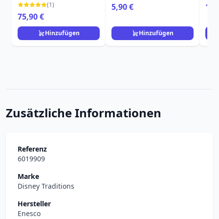
Blumenmuster und
(1)
5,90 €
19,
Spitze - Disney
75,90 €
Loungefly
Hinzufügen
Hinzufügen
Zusätzliche Informationen
Referenz
6019909
Marke
Disney Traditions
Hersteller
Enesco