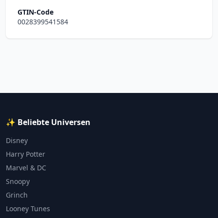
GTIN-Code
0028399541584
✨ Beliebte Universen
Disney
Harry Potter
Marvel & DC
Snoopy
Grinch
Looney Tunes