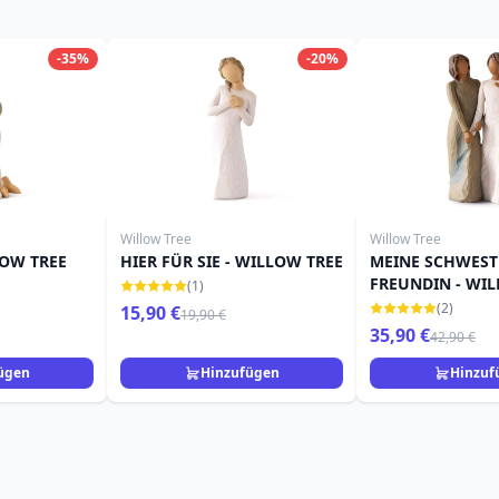
-35%
-20%
Willow Tree
Willow Tree
LOW TREE
HIER FÜR SIE - WILLOW TREE
MEINE SCHWEST
FREUNDIN - WI
(1)
(2)
15,90 €
19,90 €
35,90 €
42,90 €
ügen
Hinzufügen
Hinzuf