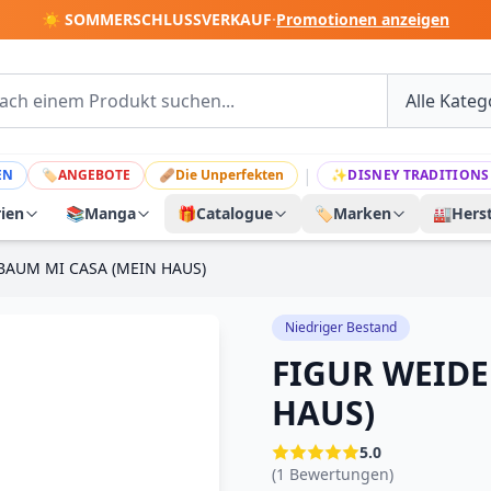
☀️ SOMMERSCHLUSSVERKAUF
·
Promotionen anzeigen
|
EN
🏷
ANGEBOTE
🩹
Die Unperfekten
✨
DISNEY TRADITIONS
rien
📚
Manga
🎁
Catalogue
🏷️
Marken
🏭
Herst
BAUM MI CASA (MEIN HAUS)
Niedriger Bestand
FIGUR WEID
HAUS)
5.0
(1 Bewertungen)