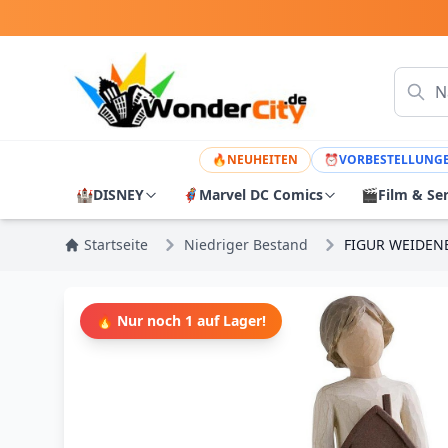
🔥
NEUHEITEN
⏰
VORBESTELLUNG
🏰
DISNEY
🦸
Marvel DC Comics
🎬
Film & Se
Startseite
Niedriger Bestand
FIGUR WEIDEN
🔥 Nur noch 1 auf Lager!