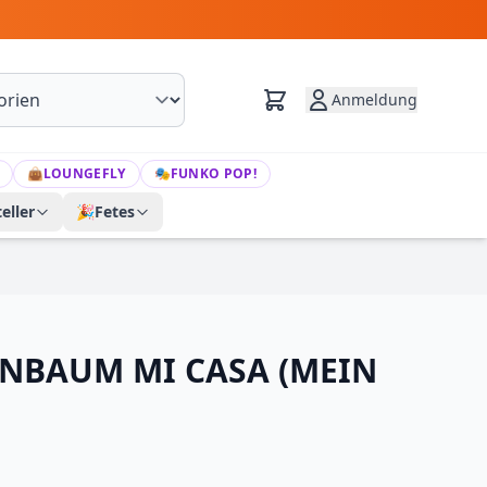
Anmeldung
👜
LOUNGEFLY
🎭
FUNKO POP!
eller
🎉
Fetes
ENBAUM MI CASA (MEIN