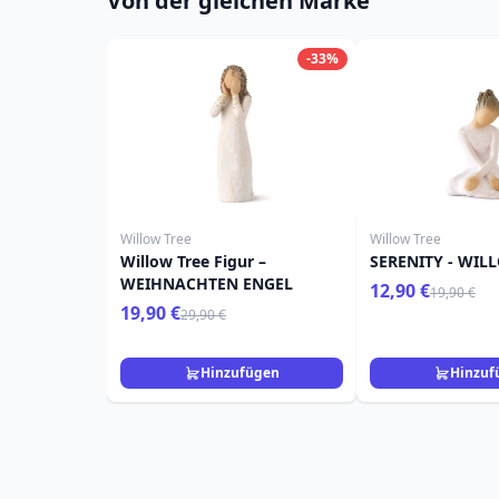
Von der gleichen Marke
-33%
Willow Tree
Willow Tree
Willow Tree Figur –
SERENITY - WIL
WEIHNACHTEN ENGEL
12,90 €
19,90 €
19,90 €
29,90 €
Hinzufügen
Hinzuf