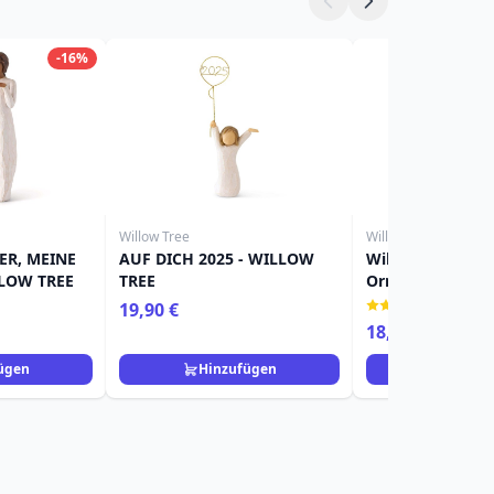
-16%
Willow Tree
Willow Tree
ER, MEINE
AUF DICH 2025 - WILLOW
Willow Tree Figu
LLOW TREE
TREE
Ornament Mädc
(1)
19,90 €
18,90 €
ügen
Hinzufügen
Hinzuf