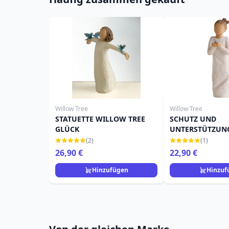
Willow Tree
Willow Tree
STATUETTE WILLOW TREE
SCHUTZ UND
GLÜCK
UNTERSTÜTZUN
WILLOW TREE-F
(2)
(1)
26,90 €
22,90 €
Hinzufügen
Hinzuf