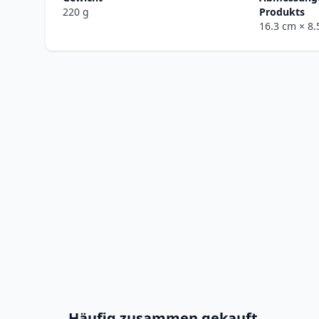
220 g
Produkts
16.3 cm
× 8
Häufig zusammen gekauft