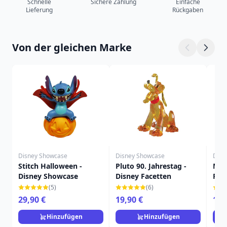
Schnelle
Sichere Zahlung
Einfache
Lieferung
Rückgaben
Von der gleichen Marke
Disney Showcase
Disney Showcase
Disn
Stitch Halloween -
Pluto 90. Jahrestag -
Mic
Disney Showcase
Disney Facetten
Fac
(5)
(6)
29,90 €
19,90 €
16,
Hinzufügen
Hinzufügen