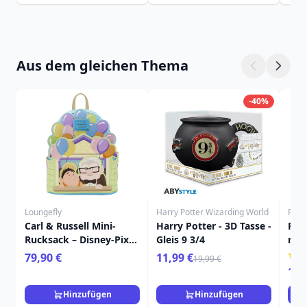
Aus dem gleichen Thema
-40%
Loungefly
Harry Potter Wizarding World
Funk
Carl & Russell Mini-
Harry Potter - 3D Tasse -
FUN
Rucksack – Disney-Pixar
Gleis 9 3/4
mit 
Loungefly Up
79,90 €
11,99 €
19,99 €
11,
Hinzufügen
Hinzufügen