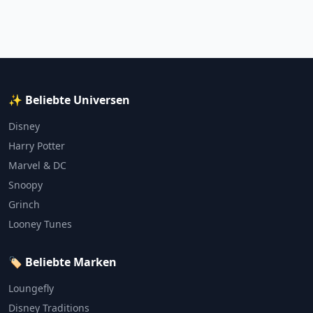
✨ Beliebte Universen
Disney
Harry Potter
Marvel & DC
Snoopy
Grinch
Looney Tunes
🏷️ Beliebte Marken
Loungefly
Disney Traditions