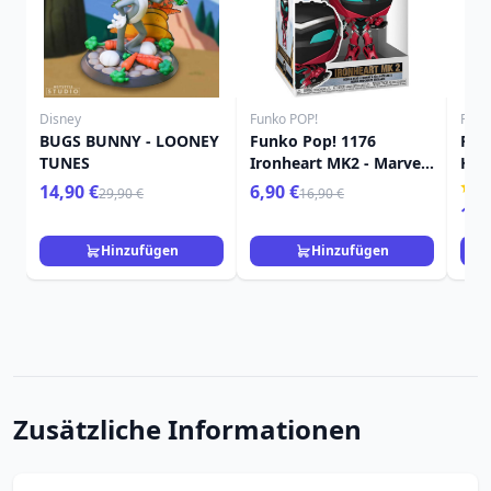
Disney
Funko POP!
Funk
BUGS BUNNY - LOONEY
Funko Pop! 1176
FUN
TUNES
Ironheart MK2 - Marvel
Hal
Black Panther Wakanda
Kür
14,90 €
6,90 €
29,90 €
16,90 €
Forever
16,
Hinzufügen
Hinzufügen
Zusätzliche Informationen