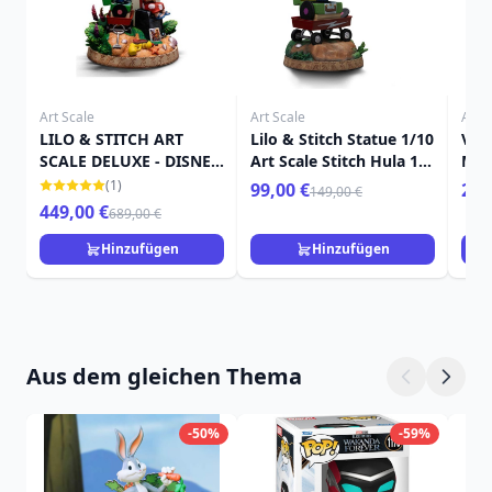
Art Scale
Art Scale
Art S
LILO & STITCH ART
Lilo & Stitch Statue 1/10
Ven
SCALE DELUXE - DISNEY
Art Scale Stitch Hula 17
Mar
LILO & STITCH
cm
(1)
99,00 €
259
149,00 €
449,00 €
689,00 €
Hinzufügen
Hinzufügen
Aus dem gleichen Thema
-50%
-59%