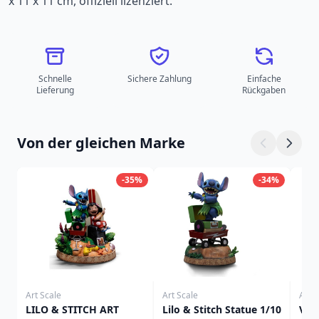
x 11 x 11 cm, offiziell lizenziert.
Schnelle
Sichere Zahlung
Einfache
Lieferung
Rückgaben
Von der gleichen Marke
-35%
-34%
Art Scale
Art Scale
Art S
LILO & STITCH ART
Lilo & Stitch Statue 1/10
Ven