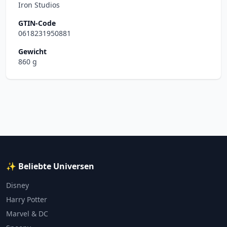
Iron Studios
GTIN-Code
0618231950881
Gewicht
860 g
✨ Beliebte Universen
Disney
Harry Potter
Marvel & DC