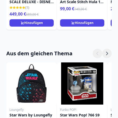
SCALE DELUXE - DISNEY
Art Scale Stitch Hula 17
Mar
LILO & STITCH
cm
(1)
99,00 €
259
149,00 €
449,00 €
689,00 €
Hinzufügen
Hinzufügen
Aus dem gleichen Thema
Loungefly
Funko POP!
Loun
Star Wars by Loungefly
Star Wars Pop! 766 S9
SW 