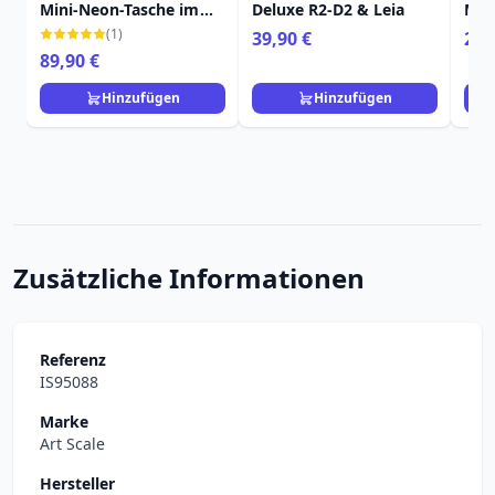
Mini-Neon-Tasche im
Deluxe R2-D2 & Leia
Min
70er-Stil
Ahs
(1)
39,90 €
24,
exk
89,90 €
Hinzufügen
Hinzufügen
Zusätzliche Informationen
Referenz
IS95088
Marke
Art Scale
Hersteller