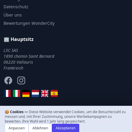
Datenschutz
Über uns
Bewertungen WonderCity
🏢 Hauptsitz
L5C SAS
1890 chemin Saint Bernard
06220 Vallauris
Frankreich
Facebook
Instagram
🍪 Cookies —
Diese Website verwendet Cookies, um die Besucherzahl zu
messen und, mit Ihrer Zustimmung, unsere Werbekampagnen zu
© 2011–2026 WonderCity. Alle Rechte vorbehalten.
bewerten. Ihre Wahl wird 1 Jahr lang gespeichert.
Anpassen
Ablehnen
Akzeptieren