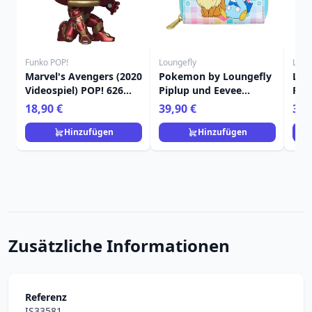
Funko POP!
Loungefly
Loun
Marvel's Avengers (2020
Pokemon by Loungefly
Lou
Videospiel) POP! 626
Piplup und Eevee
Poo
Marvel Vinylfigur Iron
Friends Münzbörse
18,90 €
39,90 €
39,
Man 9 cm
Hinzufügen
Hinzufügen
Zusätzliche Informationen
Referenz
IS33581