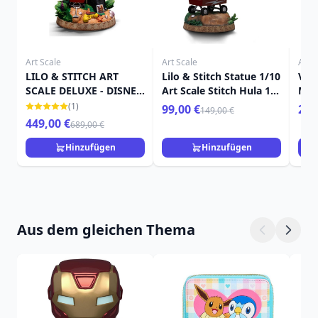
Art Scale
Art Scale
Art S
LILO & STITCH ART
Lilo & Stitch Statue 1/10
Ven
SCALE DELUXE - DISNEY
Art Scale Stitch Hula 17
Mar
LILO & STITCH
cm
(1)
99,00 €
259
149,00 €
449,00 €
689,00 €
Hinzufügen
Hinzufügen
Aus dem gleichen Thema