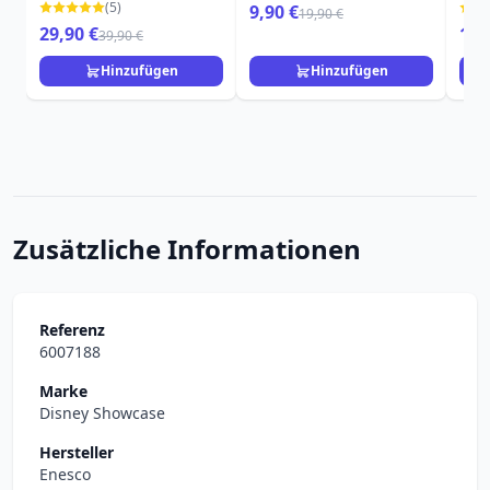
LOUNGEFLY
Prinzessinnen
Brit
(5)
9,90 €
19,90 €
29,90 €
11,
39,90 €
Hinzufügen
Hinzufügen
Zusätzliche Informationen
Referenz
6007188
Marke
Disney Showcase
Hersteller
Enesco