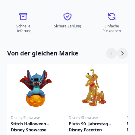
Schnelle
Sichere Zahlung
Einfache
Lieferung
Rückgaben
Von der gleichen Marke
Disney Showcase
Disney Showcase
Disn
Stitch Halloween -
Pluto 90. Jahrestag -
Mic
Disney Showcase
Disney Facetten
Fac