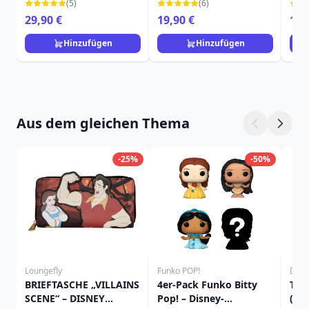
(5)
(6)
29,90 €
19,90 €
16,
Hinzufügen
Hinzufügen
Aus dem gleichen Thema
-25%
-50%
Loungefly
Funko POP!
Disne
BRIEFTASCHE „VILLAINS
4er-Pack Funko Bitty
Tas
SCENE“ – DISNEY
Pop! – Disney-
(Ver