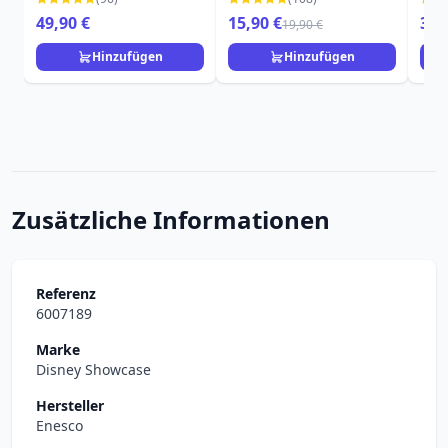
49,90 €
15,90 €
35,
19,90 €
Hinzufügen
Hinzufügen
Zusätzliche Informationen
Referenz
6007189
Marke
Disney Showcase
Hersteller
Enesco