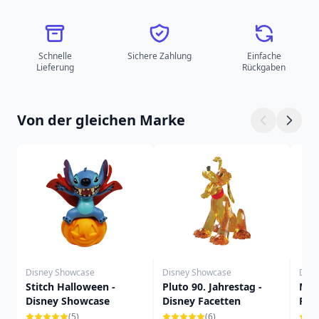
Schnelle
Sichere Zahlung
Einfache
Lieferung
Rückgaben
Von der gleichen Marke
Disney Showcase
Disney Showcase
Disn
Stitch Halloween -
Pluto 90. Jahrestag -
Mic
Disney Showcase
Disney Facetten
Fac
(5)
(6)