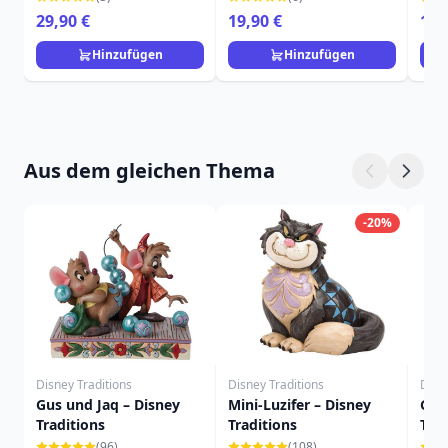
29,90 €
19,90 €
16,
Hinzufügen
Hinzufügen
Aus dem gleichen Thema
-20%
Disney Traditions
Disney Traditions
Disn
Gus und Jaq – Disney
Mini-Luzifer – Disney
Gut
Traditions
Traditions
Trad
(96)
(108)