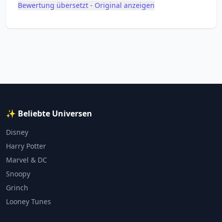
Bewertung übersetzt - Original anzeigen
✨ Beliebte Universen
Disney
Harry Potter
Marvel & DC
Snoopy
Grinch
Looney Tunes